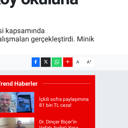
jesi kapsamında
lışmaları gerçekleştirdi. Minik
-
+
A
A
Trend Haberler
İçkili sofra paylaşımına
81 bin TL ceza!
Dr. Dinçer Biçer’in
Vefatı Aydın’ı Yasa