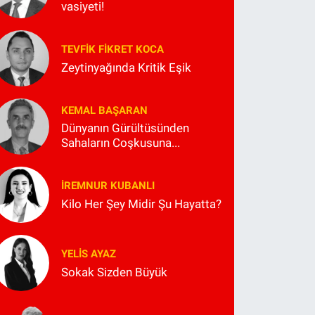
vasiyeti!
TEVFIK FIKRET KOCA
Zeytinyağında Kritik Eşik
KEMAL BAŞARAN
Dünyanın Gürültüsünden
Sahaların Coşkusuna...
İREMNUR KUBANLI
Kilo Her Şey Midir Şu Hayatta?
YELIS AYAZ
Sokak Sizden Büyük