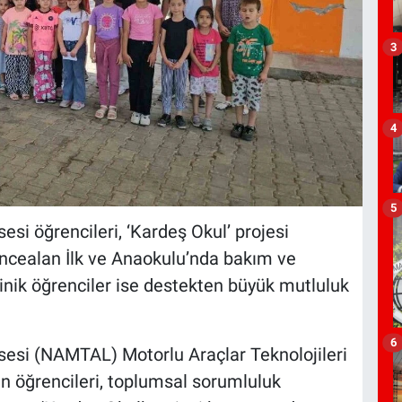
3
4
5
esi öğrencileri, ‘Kardeş Okul’ projesi
İncealan İlk ve Anaokulu’nda bakım ve
inik öğrenciler ise destekten büyük mutluluk
6
isesi (NAMTAL) Motorlu Araçlar Teknolojileri
n öğrencileri, toplumsal sorumluluk