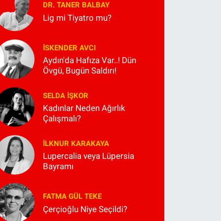
DR. TANER BALBAY
Lig mi Tiyatro mu?
İSKENDER AVCI
Aydın'da Hafıza Var..! Dün
Övgü, Bugün Saldırı!
SELDA İŞKOR
Kadınlar Neden Ağırlık
Çalışmalı?
İLKNUR KARAKAYA
Lupercalia veya Lüpersia
Bayramı
FATMA GÜL TEKE
Çerçioğlu Niye Seçildi?