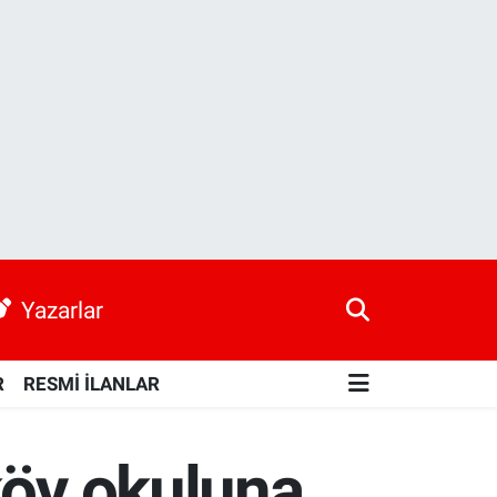
Yazarlar
R
RESMİ İLANLAR
köy okuluna