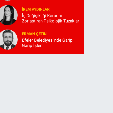
İREM AYDINLAR
İş Değişikliği Kararını
Zorlaştıran Psikolojik Tuzaklar
ERMAN ÇETIN
Efeler Belediyesi'nde Garip
Garip İşler!