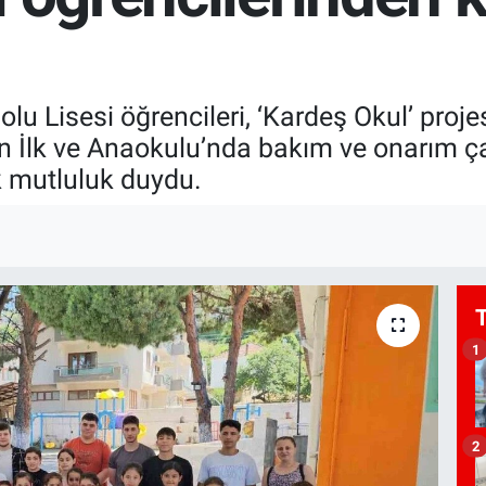
olu Lisesi öğrencileri, ‘Kardeş Okul’ pro
an İlk ve Anaokulu’nda bakım ve onarım ça
k mutluluk duydu.
1
2