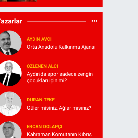
Yazarlar
AYDIN AVCI
Orta Anadolu Kalkınma Ajansı
ÖZLENEN ALCI
Aydın'da spor sadece zengin
çocukları için mi?
DURAN TEKE
Güler misiniz, Ağlar mısınız?
ERCAN DOLAPÇI
Kahraman Komutanın Kıbrıs