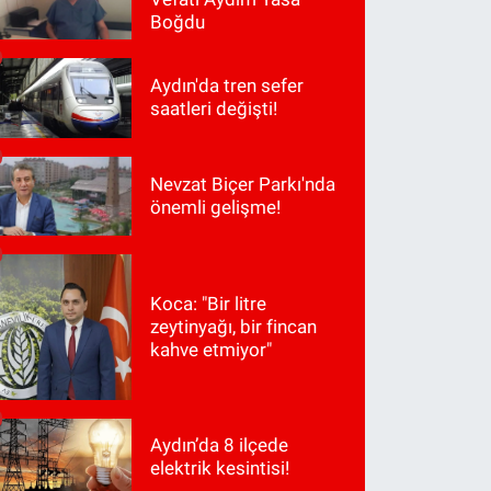
Boğdu
Aydın'da tren sefer
saatleri değişti!
Nevzat Biçer Parkı'nda
önemli gelişme!
Koca: "Bir litre
zeytinyağı, bir fincan
kahve etmiyor"
Aydın’da 8 ilçede
elektrik kesintisi!