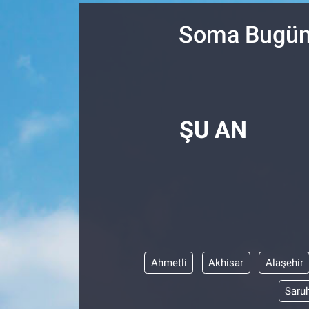
SPOR
Soma Bugün,
RESMİ İLANLAR
ŞU AN
Ahmetli
Akhisar
Alaşehir
Saruh