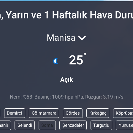
 Yarın ve 1 Haftalık Hava Du
Manisa
°
25
Açık
Nem: %58, Basınç: 1009 hpa hPa, Rüzgar: 3.19 m/s
Demirci
Gölmarmara
Gördes
Kırkağaç
Köprüba
anlı
Selendi
Soma
Şehzadeler
Turgutlu
Yunus