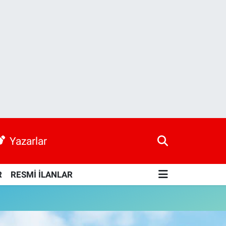
Yazarlar
R
RESMİ İLANLAR