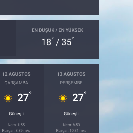
EN DÜŞÜK / EN YÜKSEK
°
°
18
/ 35
12 AĞUSTOS
13 AĞUSTOS
ÇARŞAMBA
PERŞEMBE
°
°
27
27
Güneşli
Güneşli
Nem: %55
Nem: %53
Rüzgar: 8.89 m/s
Rüzgar: 10.31 m/s