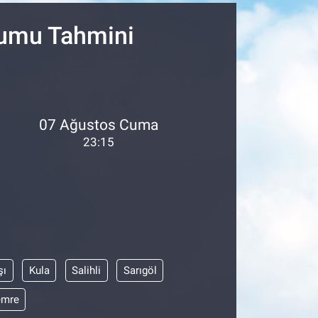
rumu Tahmini
07 Ağustos Cuma
23:15
şı
Kula
Salihli
Sarıgöl
emre