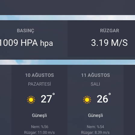
BASINÇ
RÜZGAR
1009 HPA
3.19 M/S
hpa
10 AĞUSTOS
11 AĞUSTOS
PAZARTESI
SALI
°
°
27
26
Güneşli
Güneşli
Nem: %56
Nem: %54
Rüzgar: 11.00 m/s
Rüzgar: 8.39 m/s