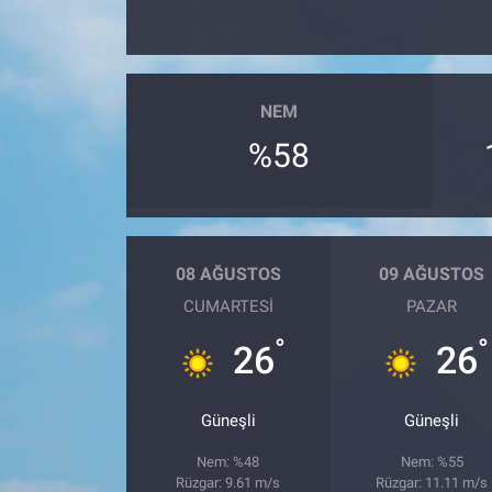
NEM
%58
08 AĞUSTOS
09 AĞUSTOS
CUMARTESI
PAZAR
°
°
26
26
Güneşli
Güneşli
Nem: %48
Nem: %55
Rüzgar: 9.61 m/s
Rüzgar: 11.11 m/s