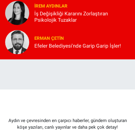
İREM AYDINLAR
İş Değişikliği Kararını Zorlaştıran
Psikolojik Tuzaklar
ERMAN ÇETIN
Efeler Belediyesi'nde Garip Garip İşler!
Aydın ve çevresinden en çarpıcı haberler, gündem oluşturan
köşe yazıları, canlı yayınlar ve daha pek çok detay!