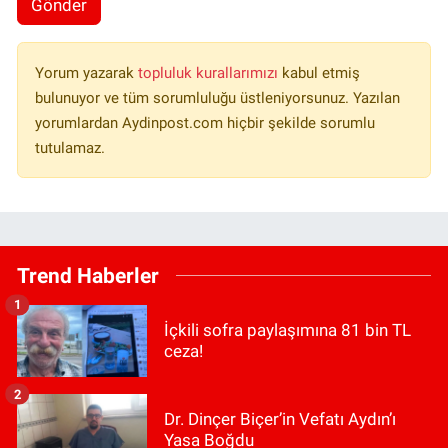
Gönder
Yorum yazarak
topluluk kurallarımızı
kabul etmiş
bulunuyor ve tüm sorumluluğu üstleniyorsunuz. Yazılan
yorumlardan Aydinpost.com hiçbir şekilde sorumlu
tutulamaz.
Trend Haberler
1
İçkili sofra paylaşımına 81 bin TL
ceza!
2
Dr. Dinçer Biçer’in Vefatı Aydın’ı
Yasa Boğdu