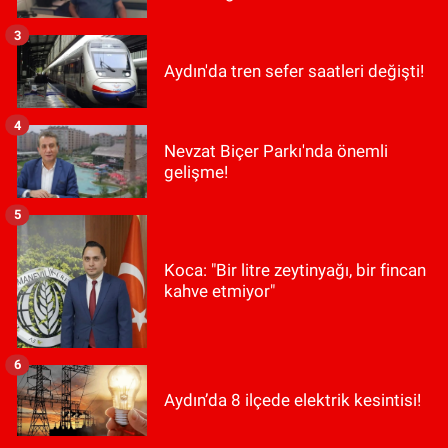
3
Aydın'da tren sefer saatleri değişti!
4
Nevzat Biçer Parkı'nda önemli
gelişme!
5
Koca: "Bir litre zeytinyağı, bir fincan
kahve etmiyor"
6
Aydın’da 8 ilçede elektrik kesintisi!