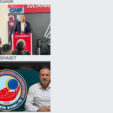
Güncel
SPOR
RESMİ İLANLAR
SİYASET