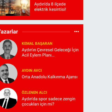
Aydın’da 8 ilçede
elektrik kesintisi!
Yazarlar
KEMAL BAŞARAN
Aydın'ın Çevresel Geleceği İçin
Acil Eylem Planı...
AYDIN AVCI
Orta Anadolu Kalkınma Ajansı
ÖZLENEN ALCI
Aydın'da spor sadece zengin
çocukları için mi?