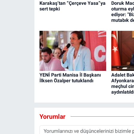
Karakaş’tan “Çerçeve Yasa”ya
Doruk Made
sert tepki
oturma ey
ediyor: "B
mutabık de
YENİ Parti Manisa İl Başkanı
Adalet Bak
İlksen Özalper tutuklandı
Afyonkarah
meçhul ci
aydınlatıld
Yorumlar