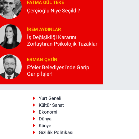
FATMA GÜL TEKE
Çerçioğlu Niye Seçildi?
İREM AYDINLAR
İş Değişikliği Kararını
Zorlaştıran Psikolojik Tuzaklar
ERMAN ÇETIN
Efeler Belediyesi'nde Garip
Garip İşler!
i
Yurt Geneli
Kültür Sanat
Ekonomi
Dünya
Künye
Gizlilik Politikası