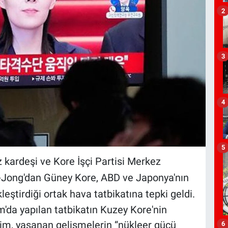
2
3
4
5
 kardeşi ve Kore İşçi Partisi Merkez
-Jong'dan Güney Kore, ABD ve Japonya'nın
eştirdiği ortak hava tatbikatına tepki geldi.
m'da yapılan tatbikatın Kuzey Kore'nin
Kim, yaşanan gelişmelerin “nükleer gücü
6