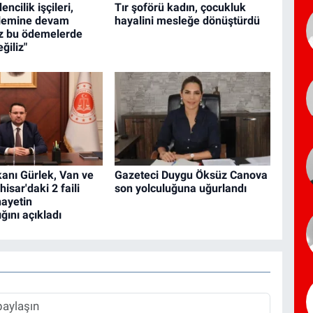
ncilik işçileri,
Tır şoförü kadın, çocukluk
lemine devam
hayalini mesleğe dönüştürdü
iz bu ödemelerde
ğiliz"
anı Gürlek, Van ve
Gazeteci Duygu Öksüz Canova
isar'daki 2 faili
son yolculuğuna uğurlandı
nayetin
ığını açıkladı