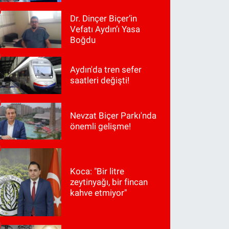
Dr. Dinçer Biçer’in
Vefatı Aydın’ı Yasa
Boğdu
Aydın'da tren sefer
saatleri değişti!
Nevzat Biçer Parkı'nda
önemli gelişme!
Koca: "Bir litre
zeytinyağı, bir fincan
kahve etmiyor"