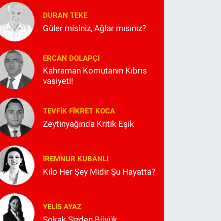
DURAN TEKE
Güler misiniz, Ağlar mısınız?
ERCAN DOLAPÇI
Kahraman Komutanın Kıbrıs
vasiyeti!
TEVFIK FIKRET KOCA
Zeytinyağında Kritik Eşik
İREMNUR KUBANLI
Kilo Her Şey Midir Şu Hayatta?
YELIS AYAZ
Sokak Sizden Büyük