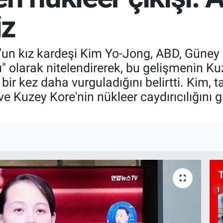
iz
’un kız kardeşi Kim Yo-Jong, ABD, Güney
ı" olarak nitelendirerek, bu gelişmenin K
i bir kez daha vurguladığını belirtti. Kim, t
ve Kuzey Kore'nin nükleer caydırıcılığını g
1