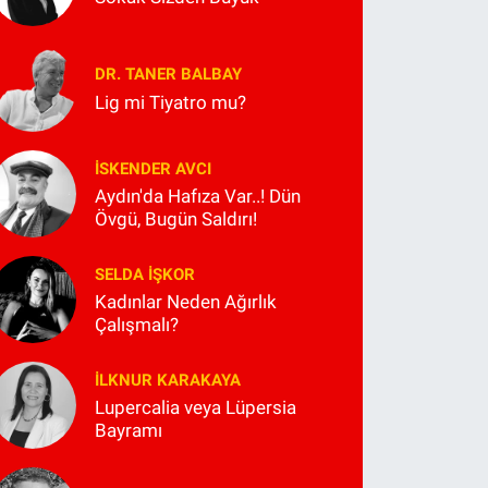
DR. TANER BALBAY
Lig mi Tiyatro mu?
İSKENDER AVCI
Aydın'da Hafıza Var..! Dün
Övgü, Bugün Saldırı!
SELDA İŞKOR
Kadınlar Neden Ağırlık
Çalışmalı?
İLKNUR KARAKAYA
Lupercalia veya Lüpersia
Bayramı