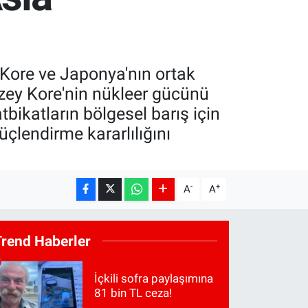
 Kore ve Japonya'nın ortak
uzey Kore'nin nükleer gücünü
atbikatların bölgesel barış için
üçlendirme kararlılığını
-
+
A
A
Trend Haberler
İçkili sofra paylaşımına
81 bin TL ceza!