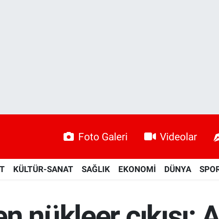
Foto Galeri
Videolar
ET
KÜLTÜR-SANAT
SAĞLIK
EKONOMİ
DÜNYA
SPO
n nükleer çıkışı: 