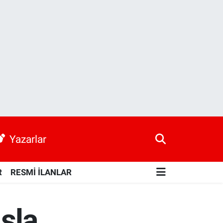
Yazarlar
R
RESMİ İLANLAR
Asla