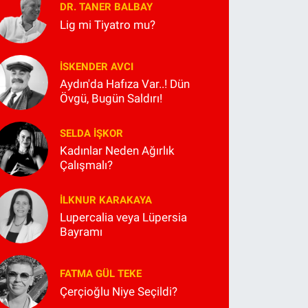
DR. TANER BALBAY
Lig mi Tiyatro mu?
İSKENDER AVCI
Aydın'da Hafıza Var..! Dün
Övgü, Bugün Saldırı!
SELDA İŞKOR
Kadınlar Neden Ağırlık
Çalışmalı?
İLKNUR KARAKAYA
Lupercalia veya Lüpersia
Bayramı
FATMA GÜL TEKE
Çerçioğlu Niye Seçildi?