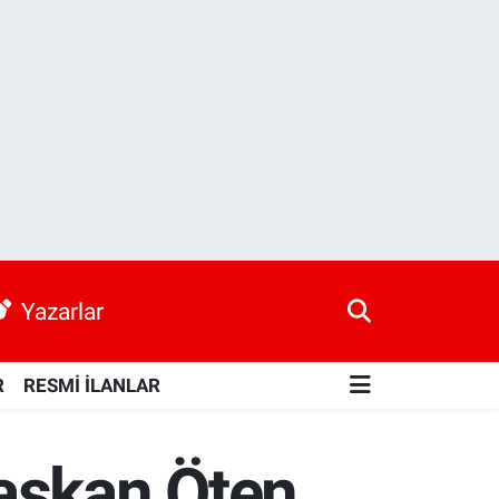
Yazarlar
R
RESMİ İLANLAR
aşkan Öten