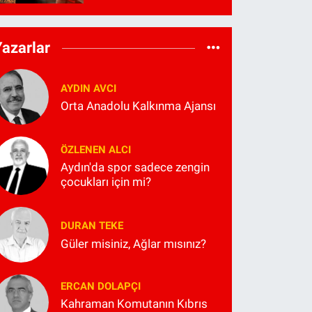
Yazarlar
AYDIN AVCI
Orta Anadolu Kalkınma Ajansı
ÖZLENEN ALCI
Aydın'da spor sadece zengin
çocukları için mi?
DURAN TEKE
Güler misiniz, Ağlar mısınız?
ERCAN DOLAPÇI
Kahraman Komutanın Kıbrıs