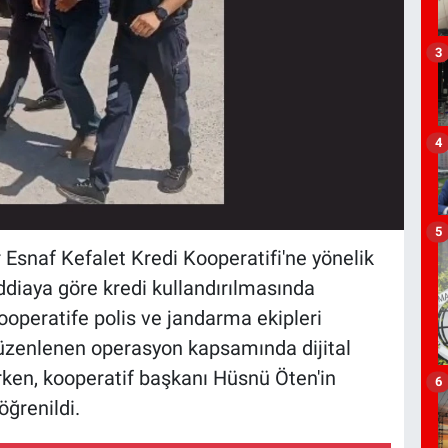
3
4
5
r Esnaf Kefalet Kredi Kooperatifi'ne yönelik
diaya göre kredi kullandırılmasında
ooperatife polis ve jandarma ekipleri
üzenlenen operasyon kapsamında dijital
rken, kooperatif başkanı Hüsnü Öten'in
6
öğrenildi.