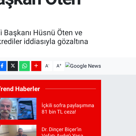
fi Başkanı Hüsnü Öten ve
ediler iddiasıyla gözaltına
-
+
A
A
Trend Haberler
İçkili sofra paylaşımına
81 bin TL ceza!
Dr. Dinçer Biçer’in
Vefatı Aydın’ı Yasa