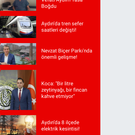
Boğdu
Aydın'da tren sefer
saatleri değişti!
Nevzat Biçer Parkı'nda
önemli gelişme!
Koca: "Bir litre
zeytinyağı, bir fincan
kahve etmiyor"
Aydın’da 8 ilçede
elektrik kesintisi!