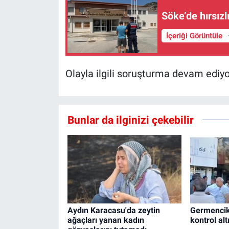
Söke’de hırsız
İçeriği Görüntüle
Olayla ilgili soruşturma devam ediyo
Bunlar da ilginizi çekebilir
Aydın Karacasu'da zeytin
Germencik
ağaçları yanan kadın
kontrol alt