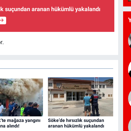
lık suçundan aranan hükümlü yakalandı
r.
'te mağaza yangını
Söke’de hırsızlık suçundan
ına alındı!
aranan hükümlü yakalandı