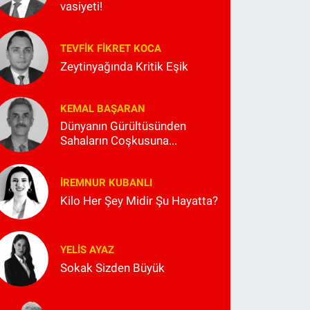
vasiyeti!
TEVFIK FIKRET KOCA
Zeytinyağında Kritik Eşik
KEMAL BAŞARAN
Dünyanın Gürültüsünden
Sahaların Coşkusuna...
İREMNUR KUBANLI
Kilo Her Şey Midir Şu Hayatta?
YELIS AYAZ
Sokak Sizden Büyük