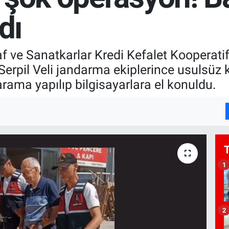
dı
 ve Sanatkarlar Kredi Kefalet Kooperati
erpil Veli jandarma ekiplerince usulsüz kr
arama yapılıp bilgisayarlara el konuldu.
1
2