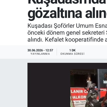
gözaltına alın
SPOR
RESMİ İLANLAR
Kuşadası Şoförler Umum Esnaf
önceki dönem genel sekreteri S
alındı. Kefalet kooperatifinde 
30.06.2026 - 12:57
1 DK
YAYINLANMA
OKUNMA SÜRESI