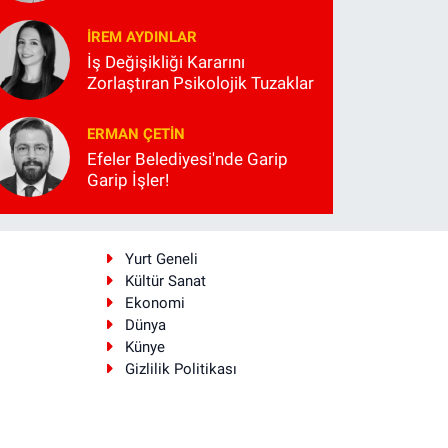
İREM AYDINLAR
İş Değişikliği Kararını
Zorlaştıran Psikolojik Tuzaklar
ERMAN ÇETIN
Efeler Belediyesi'nde Garip
Garip İşler!
i
Yurt Geneli
Kültür Sanat
Ekonomi
Dünya
Künye
Gizlilik Politikası