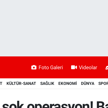
Foto Galeri
Videolar
ET
KÜLTÜR-SANAT
SAĞLIK
EKONOMİ
DÜNYA
SPO
 şok operasyon! B