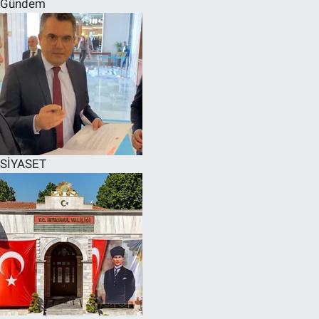
Gündem
SPOR
RESMİ İLANLAR
SİYASET