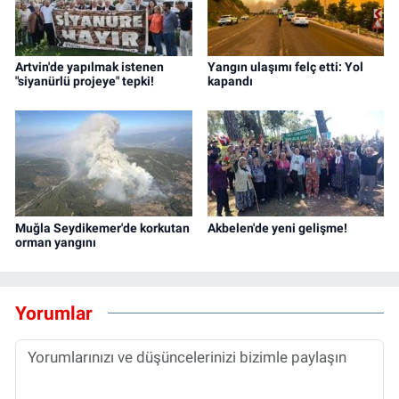
Artvin'de yapılmak istenen
Yangın ulaşımı felç etti: Yol
"siyanürlü projeye" tepki!
kapandı
Muğla Seydikemer'de korkutan
Akbelen'de yeni gelişme!
orman yangını
Yorumlar