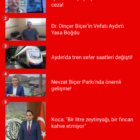
ceza!
2
Dr. Dinçer Biçer’in Vefatı Aydın’ı
Yasa Boğdu
3
Aydın'da tren sefer saatleri değişti!
4
Nevzat Biçer Parkı'nda önemli
gelişme!
5
Koca: "Bir litre zeytinyağı, bir fincan
kahve etmiyor"