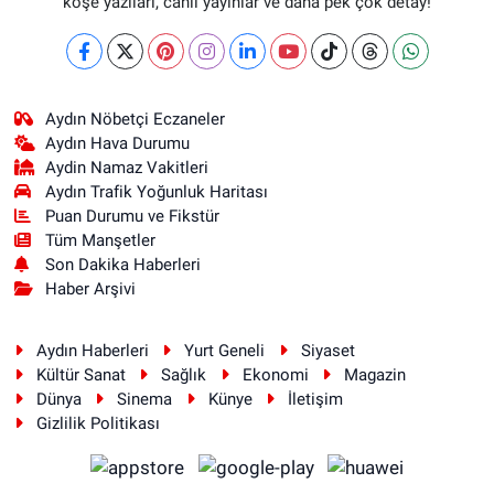
köşe yazıları, canlı yayınlar ve daha pek çok detay!
Aydın Nöbetçi Eczaneler
Aydın Hava Durumu
Aydin Namaz Vakitleri
Aydın Trafik Yoğunluk Haritası
Puan Durumu ve Fikstür
Tüm Manşetler
Son Dakika Haberleri
Haber Arşivi
Aydın Haberleri
Yurt Geneli
Siyaset
Kültür Sanat
Sağlık
Ekonomi
Magazin
Dünya
Sinema
Künye
İletişim
Gizlilik Politikası