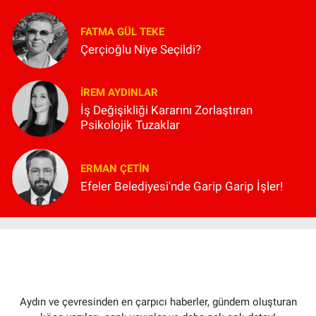
FATMA GÜL TEKE
Çerçioğlu Niye Seçildi?
İREM AYDINLAR
İş Değişikliği Kararını Zorlaştıran
Psikolojik Tuzaklar
ERMAN ÇETIN
Efeler Belediyesi'nde Garip Garip İşler!
Aydın ve çevresinden en çarpıcı haberler, gündem oluşturan