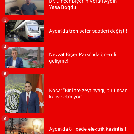
Dr. Dinçer Biçer’in Vefatı Aydın’ı
Yasa Boğdu
3
Aydın'da tren sefer saatleri değişti!
4
Nevzat Biçer Parkı'nda önemli
gelişme!
5
Koca: "Bir litre zeytinyağı, bir fincan
kahve etmiyor"
6
Aydın’da 8 ilçede elektrik kesintisi!