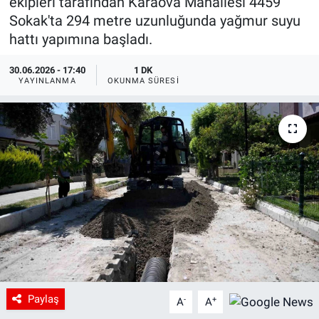
ekipleri tarafından Karaova Mahallesi 4459
Sokak'ta 294 metre uzunluğunda yağmur suyu
hattı yapımına başladı.
30.06.2026 - 17:40
1 DK
YAYINLANMA
OKUNMA SÜRESI
Paylaş
-
+
A
A