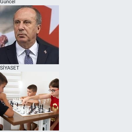
Güncel
SPOR
RESMİ İLANLAR
SİYASET