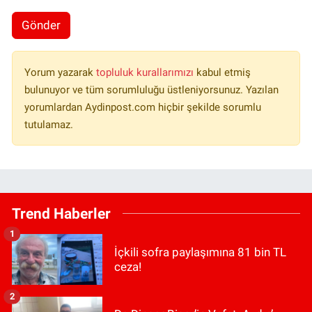
Gönder
Yorum yazarak
topluluk kurallarımızı
kabul etmiş
bulunuyor ve tüm sorumluluğu üstleniyorsunuz. Yazılan
yorumlardan Aydinpost.com hiçbir şekilde sorumlu
tutulamaz.
Trend Haberler
1
İçkili sofra paylaşımına 81 bin TL
ceza!
2