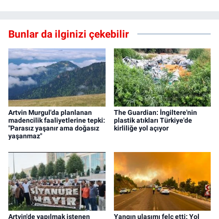
Bunlar da ilginizi çekebilir
Artvin Murgul'da planlanan
The Guardian: İngiltere'nin
madencilik faaliyetlerine tepki:
plastik atıkları Türkiye'de
"Parasız yaşanır ama doğasız
kirliliğe yol açıyor
yaşanmaz"
Artvin'de yapılmak istenen
Yangın ulaşımı felç etti: Yol