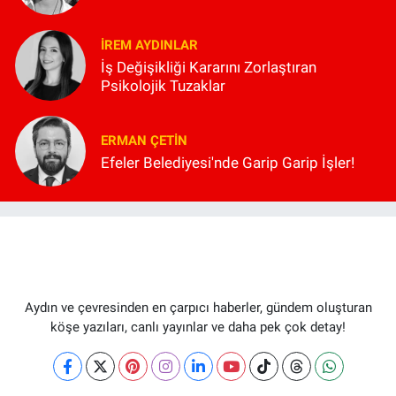
İREM AYDINLAR
İş Değişikliği Kararını Zorlaştıran
Psikolojik Tuzaklar
ERMAN ÇETIN
Efeler Belediyesi'nde Garip Garip İşler!
Aydın ve çevresinden en çarpıcı haberler, gündem oluşturan
köşe yazıları, canlı yayınlar ve daha pek çok detay!