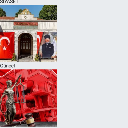
SİYASET
SPOR
RESMİ İLANLAR
Güncel