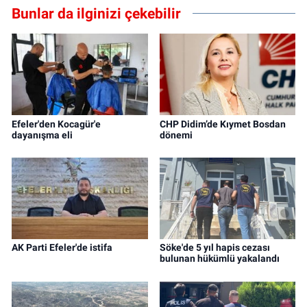
Bunlar da ilginizi çekebilir
Efeler'den Kocagür'e
CHP Didim’de Kıymet Bosdan
dayanışma eli
dönemi
AK Parti Efeler'de istifa
Söke'de 5 yıl hapis cezası
bulunan hükümlü yakalandı