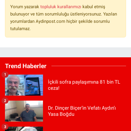
Yorum yazarak
topluluk kurallarımızı
kabul etmiş
bulunuyor ve tüm sorumluluğu üstleniyorsunuz. Yazılan
yorumlardan Aydinpost.com hiçbir şekilde sorumlu
tutulamaz.
Trend Haberler
1
İçkili sofra paylaşımına 81 bin TL
ceza!
2
Dr. Dinçer Biçer’in Vefatı Aydın’ı
Yasa Boğdu
3