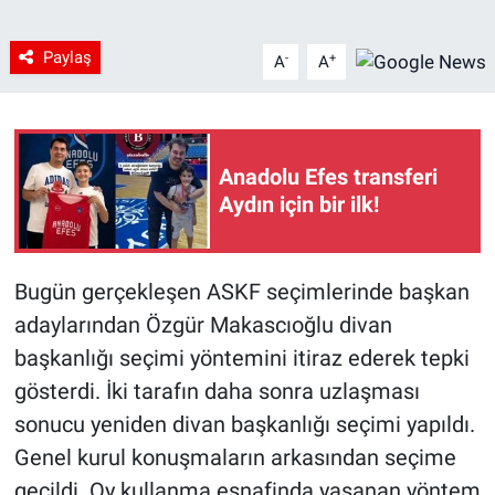
Paylaş
-
+
A
A
Anadolu Efes transferi
Aydın için bir ilk!
Bugün gerçekleşen ASKF seçimlerinde başkan
adaylarından Özgür Makascıoğlu divan
başkanlığı seçimi yöntemini itiraz ederek tepki
gösterdi. İki tarafın daha sonra uzlaşması
sonucu yeniden divan başkanlığı seçimi yapıldı.
Genel kurul konuşmaların arkasından seçime
geçildi. Oy kullanma esnafinda yaşanan yöntem