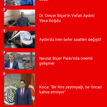
2
Dr. Dinçer Biçer’in Vefatı Aydın’ı
Yasa Boğdu
3
Aydın'da tren sefer saatleri değişti!
4
Nevzat Biçer Parkı'nda önemli
gelişme!
5
Koca: "Bir litre zeytinyağı, bir fincan
kahve etmiyor"