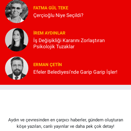
FATMA GÜL TEKE
Çerçioğlu Niye Seçildi?
İREM AYDINLAR
İş Değişikliği Kararını Zorlaştıran
Psikolojik Tuzaklar
ERMAN ÇETIN
Efeler Belediyesi'nde Garip Garip İşler!
Aydın ve çevresinden en çarpıcı haberler, gündem oluşturan
köşe yazıları, canlı yayınlar ve daha pek çok detay!