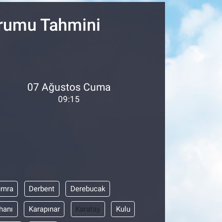
urumu Tahmini
07 Ağustos Cuma
09:15
umra
Derbent
Derebucak
hanı
Karapınar
Karatay
Kulu