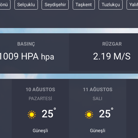
yönü
Selçuklu
Seydişehir
Taşkent
Tuzlukçu
Yalı
BASINÇ
RÜZGAR
1009 HPA
2.19 M/S
hpa
10 AĞUSTOS
11 AĞUSTOS
PAZARTESI
SALI
°
°
25
25
Güneşli
Güneşli