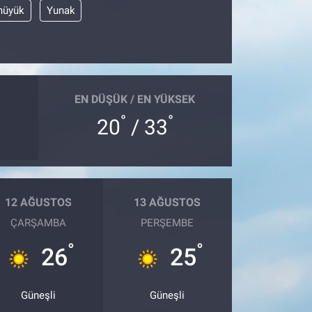
hüyük
Yunak
EN DÜŞÜK / EN YÜKSEK
°
°
20
/ 33
12 AĞUSTOS
13 AĞUSTOS
ÇARŞAMBA
PERŞEMBE
°
°
26
25
Güneşli
Güneşli