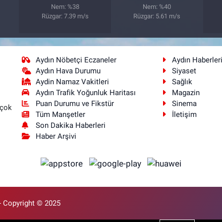
Nem: %38
Nem: %40
Rüzgar: 7.39 m/s
Rüzgar: 5.61 m/s
Aydın Nöbetçi Eczaneler
Aydın Haberler
Aydın Hava Durumu
Siyaset
Aydin Namaz Vakitleri
Sağlık
Aydın Trafik Yoğunluk Haritası
Magazin
Puan Durumu ve Fikstür
Sinema
 çok
Tüm Manşetler
İletişim
Son Dakika Haberleri
Haber Arşivi
- Copyright © 2025