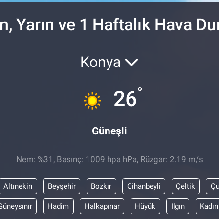
n, Yarın ve 1 Haftalık Hava D
Konya
°
26
Güneşli
Nem: %31, Basınç: 1009 hpa hPa, Rüzgar: 2.19 m/s
Altınekin
Beyşehir
Bozkır
Cihanbeyli
Çeltik
Ç
Güneysınır
Hadim
Halkapınar
Hüyük
Ilgın
Kadın