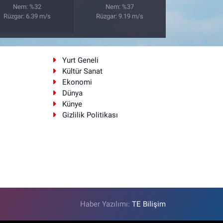
Nem: %32
Nem: %37
Rüzgar: 6.39 m/s
Rüzgar: 9.19 m/s
i
Yurt Geneli
Kültür Sanat
Ekonomi
Dünya
Künye
Gizlilik Politikası
Haber Yazılımı:
TE Bilişim