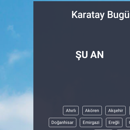
SPOR
Karatay Bugü
RESMİ İLANLAR
ŞU AN
Ahırlı
Akören
Akşehir
Doğanhisar
Emirgazi
Ereğli