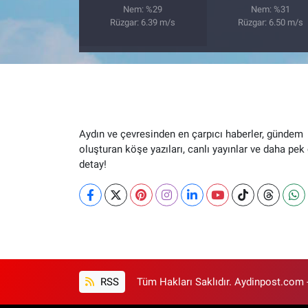
Nem: %29
Nem: %31
Rüzgar: 6.39 m/s
Rüzgar: 6.50 m/s
Aydın ve çevresinden en çarpıcı haberler, gündem
oluşturan köşe yazıları, canlı yayınlar ve daha pek
detay!
RSS
Tüm Hakları Saklıdır. Aydinpost.com 