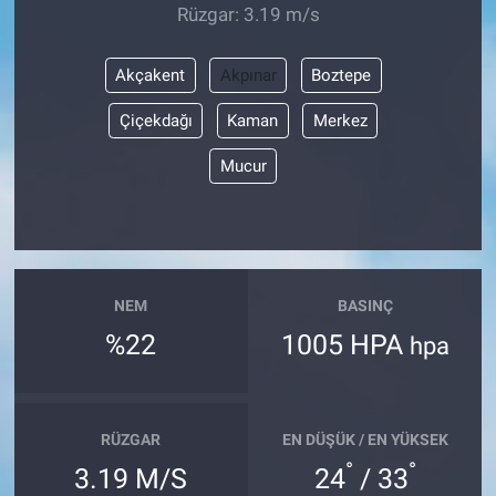
Rüzgar: 3.19 m/s
Akçakent
Akpınar
Boztepe
Çiçekdağı
Kaman
Merkez
Mucur
NEM
BASINÇ
%22
1005 HPA
hpa
RÜZGAR
EN DÜŞÜK / EN YÜKSEK
°
°
3.19 M/S
24
/ 33