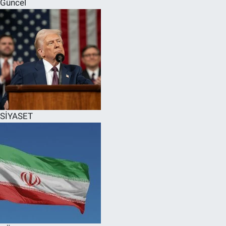
Güncel
SPOR
RESMİ İLANLAR
SİYASET