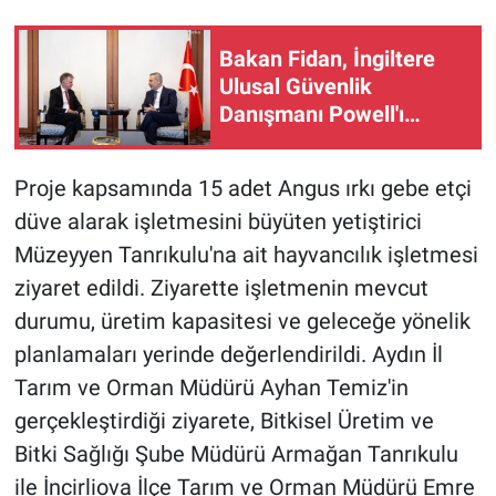
Bakan Fidan, İngiltere
Ulusal Güvenlik
Danışmanı Powell'ı
Ankara'da kabul etti
Proje kapsamında 15 adet Angus ırkı gebe etçi
düve alarak işletmesini büyüten yetiştirici
Müzeyyen Tanrıkulu'na ait hayvancılık işletmesi
ziyaret edildi. Ziyarette işletmenin mevcut
durumu, üretim kapasitesi ve geleceğe yönelik
planlamaları yerinde değerlendirildi. Aydın İl
Tarım ve Orman Müdürü Ayhan Temiz'in
gerçekleştirdiği ziyarete, Bitkisel Üretim ve
Bitki Sağlığı Şube Müdürü Armağan Tanrıkulu
ile İncirliova İlçe Tarım ve Orman Müdürü Emre