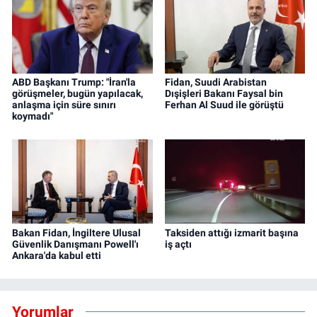
ABD Başkanı Trump: "İran'la
Fidan, Suudi Arabistan
görüşmeler, bugün yapılacak,
Dışişleri Bakanı Faysal bin
anlaşma için süre sınırı
Ferhan Al Suud ile görüştü
koymadı"
Bakan Fidan, İngiltere Ulusal
Taksiden attığı izmarit başına
Güvenlik Danışmanı Powell'ı
iş açtı
Ankara'da kabul etti
Yorumlar