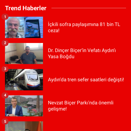
Trend Haberler
1
İçkili sofra paylaşımına 81 bin TL
ceza!
2
Dr. Dinçer Biçer’in Vefatı Aydın’ı
Yasa Boğdu
3
Aydın'da tren sefer saatleri değişti!
4
Nevzat Biçer Parkı'nda önemli
gelişme!
5