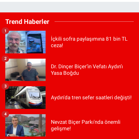
Trend Haberler
1
İçkili sofra paylaşımına 81 bin TL
ceza!
2
Dr. Dinçer Biçer’in Vefatı Aydın’ı
Yasa Boğdu
3
Aydın'da tren sefer saatleri değişti!
4
Nevzat Biçer Parkı'nda önemli
gelişme!