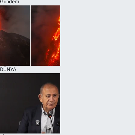
Gündem
SPOR
RESMİ İLANLAR
DÜNYA