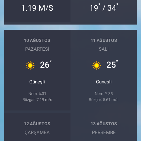
°
°
1.19 M/S
19
/ 34
10 AĞUSTOS
11 AĞUSTOS
PAZARTESI
SALI
°
°
26
25
Güneşli
Güneşli
Nem: %31
Nem: %35
Rüzgar: 7.19 m/s
Rüzgar: 5.61 m/s
12 AĞUSTOS
13 AĞUSTOS
ÇARŞAMBA
PERŞEMBE