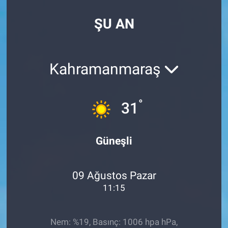
SPOR
ŞU AN
RESMİ İLANLAR
Kahramanmaraş
°
31
Güneşli
09 Ağustos Pazar
11:15
Nem: %19, Basınç: 1006 hpa hPa,