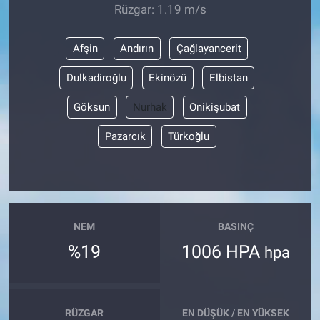
Rüzgar: 1.19 m/s
Afşin
Andırın
Çağlayancerit
Dulkadiroğlu
Ekinözü
Elbistan
Göksun
Nurhak
Onikişubat
Pazarcık
Türkoğlu
NEM
BASINÇ
%19
1006 HPA
hpa
RÜZGAR
EN DÜŞÜK / EN YÜKSEK