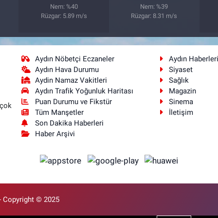
Nem: %40
Nem: %39
Rüzgar: 5.89 m/s
Rüzgar: 8.31 m/s
Aydın Nöbetçi Eczaneler
Aydın Haberler
Aydın Hava Durumu
Siyaset
Aydin Namaz Vakitleri
Sağlık
Aydın Trafik Yoğunluk Haritası
Magazin
Puan Durumu ve Fikstür
Sinema
 çok
Tüm Manşetler
İletişim
Son Dakika Haberleri
Haber Arşivi
- Copyright © 2025