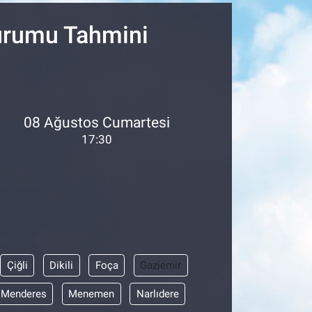
Durumu Tahmini
08 Ağustos Cumartesi
17:30
Çiğli
Dikili
Foça
Gaziemir
Menderes
Menemen
Narlıdere