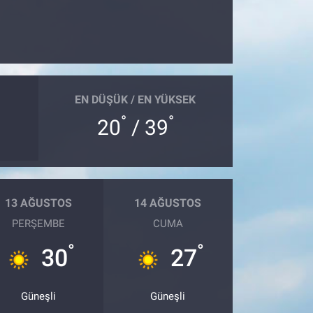
EN DÜŞÜK / EN YÜKSEK
°
°
20
/ 39
13 AĞUSTOS
14 AĞUSTOS
PERŞEMBE
CUMA
°
°
30
27
Güneşli
Güneşli