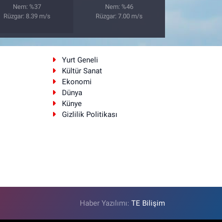
Nem: %37
Nem: %46
Rüzgar: 8.39 m/s
Rüzgar: 7.00 m/s
i
Yurt Geneli
Kültür Sanat
Ekonomi
Dünya
Künye
Gizlilik Politikası
Haber Yazılımı:
TE Bilişim