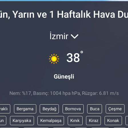
n, Yarın ve 1 Haftalık Hava 
İzmir
°
38
Güneşli
Nem: %17, Basınç: 1004 hpa hPa, Rüzgar: 6.81 m/s
raklı
Bergama
Beydağ
Bornova
Buca
Çeşme
un
Karşıyaka
Kemalpaşa
Kınık
Kiraz
Konak