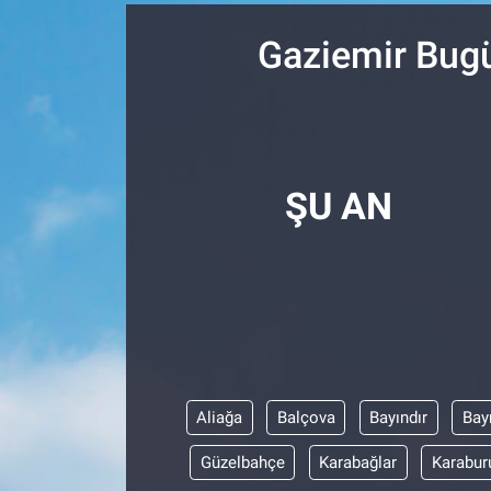
SPOR
Gaziemir Bugü
RESMİ İLANLAR
ŞU AN
Aliağa
Balçova
Bayındır
Bay
Güzelbahçe
Karabağlar
Karabur