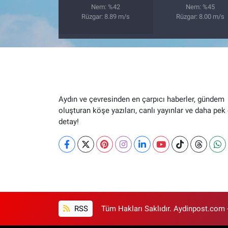
Nem: %42
Nem: %45
Rüzgar: 8.89 m/s
Rüzgar: 8.00 m/s
Aydın ve çevresinden en çarpıcı haberler, gündem
oluşturan köşe yazıları, canlı yayınlar ve daha pek
detay!
RSS
Tüm Hakları Saklıdır. Aydinpost.com 