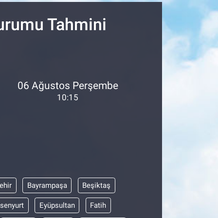
Durumu Tahmini
06 Ağustos Perşembe
10:15
ehir
Bayrampaşa
Beşiktaş
senyurt
Eyüpsultan
Fatih