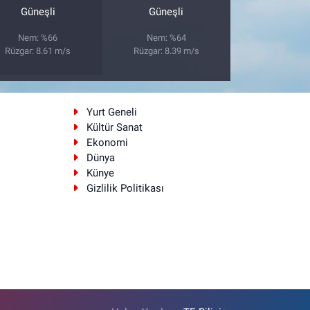
Güneşli
Güneşli
Nem: %66
Nem: %64
Rüzgar: 8.61 m/s
Rüzgar: 8.39 m/s
i
Yurt Geneli
Kültür Sanat
Ekonomi
Dünya
Künye
Gizlilik Politikası