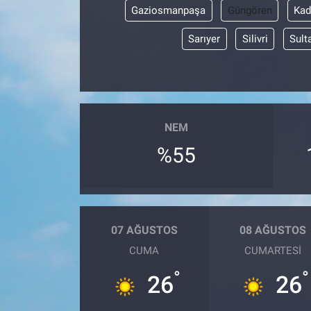
Gaziosmanpaşa
Güngören
Kad
Sarıyer
Silivri
Sult
NEM
%55
07 AĞUSTOS
08 AĞUSTOS
CUMA
CUMARTESI
°
°
26
26