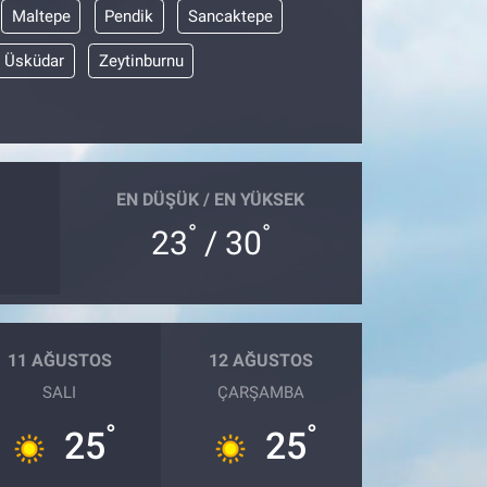
Maltepe
Pendik
Sancaktepe
Üsküdar
Zeytinburnu
EN DÜŞÜK / EN YÜKSEK
°
°
23
/ 30
11 AĞUSTOS
12 AĞUSTOS
SALI
ÇARŞAMBA
°
°
25
25