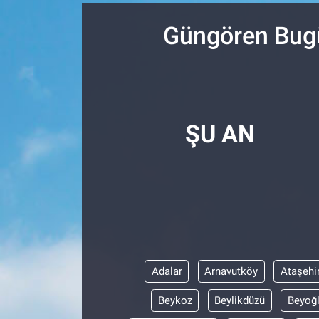
SPOR
Güngören Bugü
RESMİ İLANLAR
ŞU AN
Adalar
Arnavutköy
Ataşehi
Beykoz
Beylikdüzü
Beyoğ