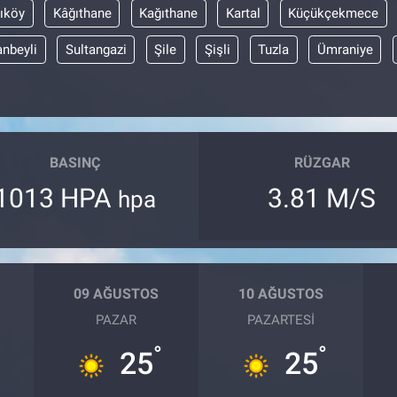
ıköy
Kâğıthane
Kağıthane
Kartal
Küçükçekmece
anbeyli
Sultangazi
Şile
Şişli
Tuzla
Ümraniye
BASINÇ
RÜZGAR
1013 HPA
3.81 M/S
hpa
09 AĞUSTOS
10 AĞUSTOS
PAZAR
PAZARTESI
°
°
25
25