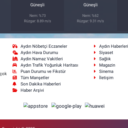
Güneşli
Güneşli
Nem: %73
Nem: %62
Rüzgar: 8.89 m/s
Rüzgar: 9.31 m/s
Aydın Nöbetçi Eczaneler
Aydın Haberler
Aydın Hava Durumu
Siyaset
Aydin Namaz Vakitleri
Sağlık
Aydın Trafik Yoğunluk Haritası
Magazin
Puan Durumu ve Fikstür
Sinema
 çok
Tüm Manşetler
İletişim
Son Dakika Haberleri
Haber Arşivi