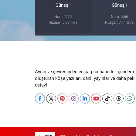
Güneşli
Güneşli
Nem: %70
Nem: %66
Rüzgar: 5.69 m/s
Rüzgar: 7.11 m/s
Aydın ve çevresinden en çarpıcı haberler, gündem
oluşturan köşe yazıları, canlı yayınlar ve daha pek
detay!