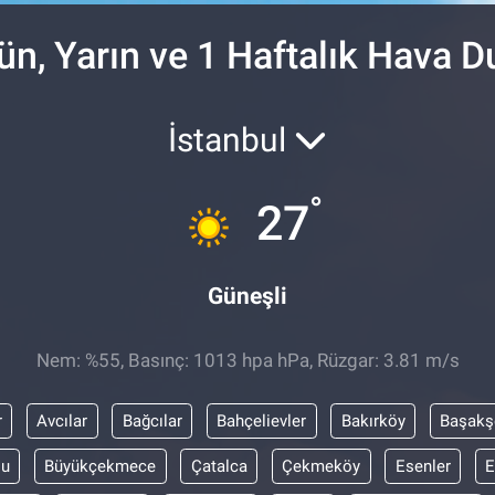
n, Yarın ve 1 Haftalık Hava 
İstanbul
°
27
Güneşli
Nem: %55, Basınç: 1013 hpa hPa, Rüzgar: 3.81 m/s
r
Avcılar
Bağcılar
Bahçelievler
Bakırköy
Başakş
lu
Büyükçekmece
Çatalca
Çekmeköy
Esenler
E