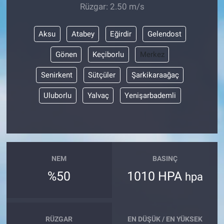
Rüzgar: 2.50 m/s
Aksu
Atabey
Eğirdir
Gelendost
Gönen
Keçiborlu
Merkez
Senirkent
Sütçüler
Şarkikaraağaç
Uluborlu
Yalvaç
Yenişarbademli
NEM
BASINÇ
%50
1010 HPA
hpa
RÜZGAR
EN DÜŞÜK / EN YÜKSEK