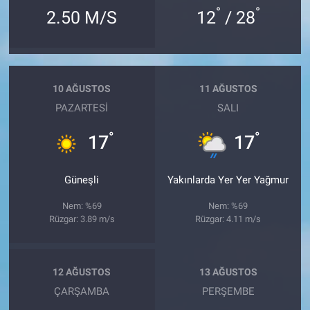
°
°
2.50 M/S
12
/ 28
10 AĞUSTOS
11 AĞUSTOS
PAZARTESI
SALI
°
°
17
17
Güneşli
Yakınlarda Yer Yer Yağmur
Nem: %69
Nem: %69
Rüzgar: 3.89 m/s
Rüzgar: 4.11 m/s
12 AĞUSTOS
13 AĞUSTOS
ÇARŞAMBA
PERŞEMBE