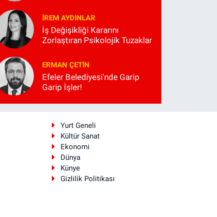
İREM AYDINLAR
İş Değişikliği Kararını
Zorlaştıran Psikolojik Tuzaklar
ERMAN ÇETIN
Efeler Belediyesi'nde Garip
Garip İşler!
i
Yurt Geneli
Kültür Sanat
Ekonomi
Dünya
Künye
Gizlilik Politikası