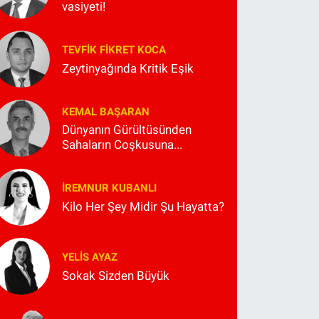
vasiyeti!
TEVFIK FIKRET KOCA
Zeytinyağında Kritik Eşik
KEMAL BAŞARAN
Dünyanın Gürültüsünden
Sahaların Coşkusuna...
İREMNUR KUBANLI
Kilo Her Şey Midir Şu Hayatta?
YELIS AYAZ
Sokak Sizden Büyük