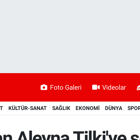
Foto Galeri
Videolar
ET
KÜLTÜR-SANAT
SAĞLIK
EKONOMİ
DÜNYA
SPO
n Aleyna Tilki'ye s