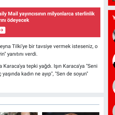
ily Mail yayıncısının milyonlarca sterlinlik
rını ödeyecek
eyna Tilki'ye bir tavsiye vermek isteseniz, o
n" yanıtını verdi.
Karaca'ya tepki yağdı. Işın Karaca'ya "Seni
aç yaşında kadın ne ayıp", "Sen de soyun"