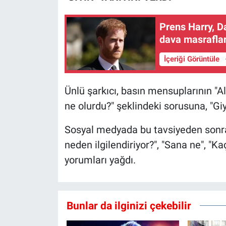
Prens Harry, Da
dava masrafla
İçeriği Görüntüle
Ünlü şarkıcı, basın mensuplarının "Al
ne olurdu?" şeklindeki sorusuna, "Giyi
Sosyal medyada bu tavsiyeden sonra 
neden ilgilendiriyor?", "Sana ne", "K
yorumları yağdı.
Bunlar da ilginizi çekebilir