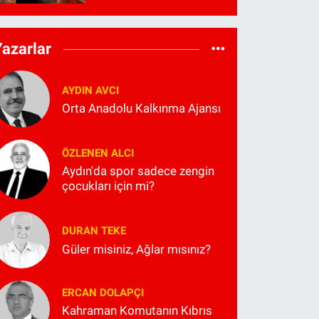
Yazarlar
AYDIN AVCI
Orta Anadolu Kalkınma Ajansı
ÖZLENEN ALCI
Aydın'da spor sadece zengin
çocukları için mi?
DURAN TEKE
Güler misiniz, Ağlar mısınız?
ERCAN DOLAPÇI
Kahraman Komutanın Kıbrıs