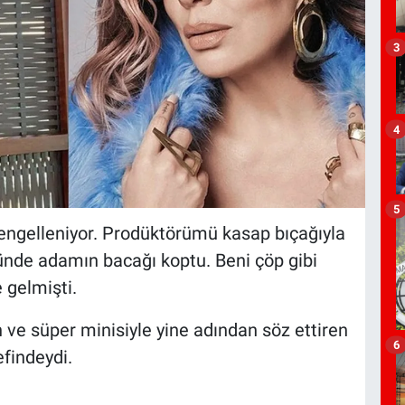
3
4
5
engelleniyor. Prodüktörümü kasap bıçağıyla
ünde adamın bacağı koptu. Beni çöp gibi
 gelmişti.
 ve süper minisiyle yine adından söz ettiren
6
efindeydi.