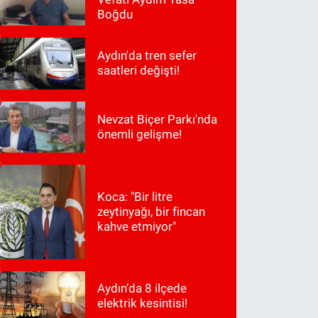
Boğdu
Aydın'da tren sefer
saatleri değişti!
Nevzat Biçer Parkı'nda
önemli gelişme!
Koca: "Bir litre
zeytinyağı, bir fincan
kahve etmiyor"
Aydın’da 8 ilçede
elektrik kesintisi!