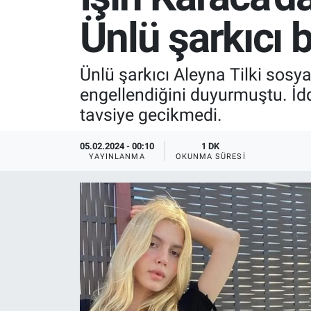
Ünlü şarkıcı 
SPOR
RESMİ İLANLAR
Ünlü şarkıcı Aleyna Tilki sosy
engellendiğini duyurmuştu. İddi
tavsiye gecikmedi.
05.02.2024 - 00:10
1 DK
YAYINLANMA
OKUNMA SÜRESI