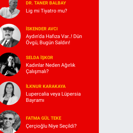
DR. TANER BALBAY
Lig mi Tiyatro mu?
İSKENDER AVCI
Aydın'da Hafıza Var..! Dün
Övgü, Bugün Saldırı!
SELDA İŞKOR
Kadınlar Neden Ağırlık
Çalışmalı?
İLKNUR KARAKAYA
Lupercalia veya Lüpersia
Bayramı
FATMA GÜL TEKE
Çerçioğlu Niye Seçildi?