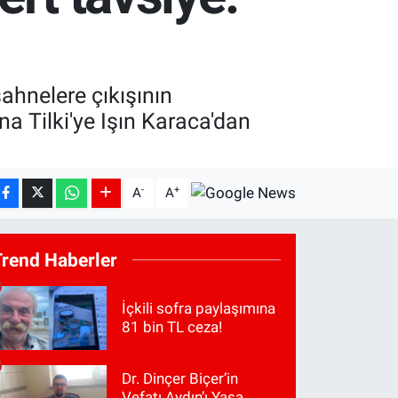
ahnelere çıkışının
na Tilki'ye Işın Karaca'dan
-
+
A
A
Trend Haberler
İçkili sofra paylaşımına
81 bin TL ceza!
Dr. Dinçer Biçer’in
Vefatı Aydın’ı Yasa