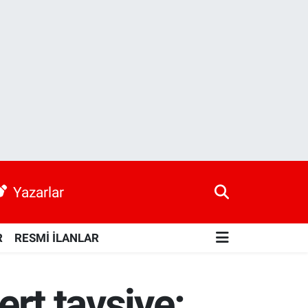
Yazarlar
R
RESMİ İLANLAR
ert tavsiye: