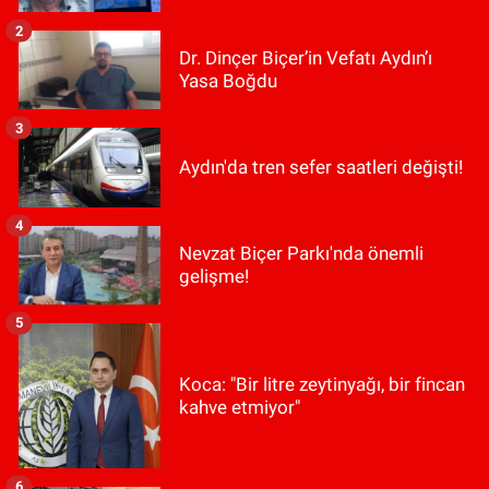
2
Dr. Dinçer Biçer’in Vefatı Aydın’ı
Yasa Boğdu
3
Aydın'da tren sefer saatleri değişti!
4
Nevzat Biçer Parkı'nda önemli
gelişme!
5
Koca: "Bir litre zeytinyağı, bir fincan
kahve etmiyor"
6