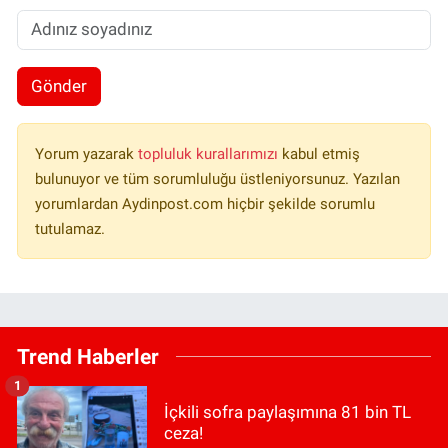
Gönder
Yorum yazarak
topluluk kurallarımızı
kabul etmiş
bulunuyor ve tüm sorumluluğu üstleniyorsunuz. Yazılan
yorumlardan Aydinpost.com hiçbir şekilde sorumlu
tutulamaz.
Trend Haberler
1
İçkili sofra paylaşımına 81 bin TL
ceza!