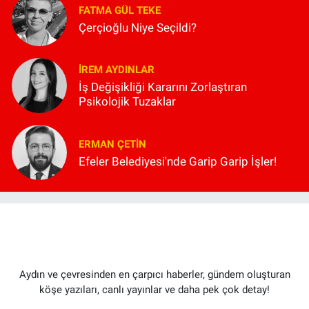
FATMA GÜL TEKE
Çerçioğlu Niye Seçildi?
İREM AYDINLAR
İş Değişikliği Kararını Zorlaştıran
Psikolojik Tuzaklar
ERMAN ÇETIN
Efeler Belediyesi'nde Garip Garip İşler!
Aydın ve çevresinden en çarpıcı haberler, gündem oluşturan
köşe yazıları, canlı yayınlar ve daha pek çok detay!