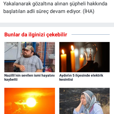
Yakalanarak gözaltına alınan şüpheli hakkında
başlatılan adli süreç devam ediyor. (İHA)
Bunlar da ilginizi çekebilir
Nazilli’nin sevilen ismi hayatını
Aydın'ın 5 ilçesinde elektrik
kaybetti
kesintisi