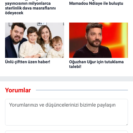
yayıncısının milyonlarca
Mamadou Ndiaye ile buluştu
sterlinlik dava masraflarını
ödeyecek
Ünlü çiftten üzen haber!
Oğuzhan Uğur için tutuklama
talebi!
Yorumlar