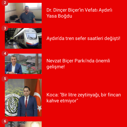
2
Dr. Dinçer Biçer’in Vefatı Aydın’ı
Yasa Boğdu
3
Aydın'da tren sefer saatleri değişti!
4
Nevzat Biçer Parkı'nda önemli
gelişme!
5
Koca: "Bir litre zeytinyağı, bir fincan
kahve etmiyor"
6