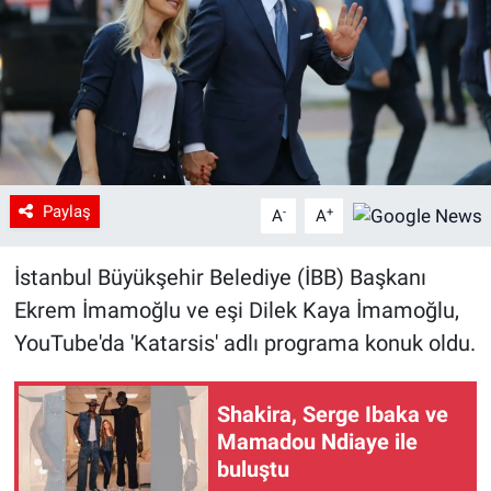
Paylaş
-
+
A
A
İstanbul Büyükşehir Belediye (İBB) Başkanı
Ekrem İmamoğlu ve eşi Dilek Kaya İmamoğlu,
YouTube'da 'Katarsis' adlı programa konuk oldu.
Shakira, Serge Ibaka ve
Mamadou Ndiaye ile
buluştu