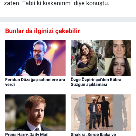
zaten. Tabii ki kıskanırım" diye konuştu.
Bunlar da ilginizi çekebilir
Feridun Düzağaç sahnelere ara
Özge Özpirinçci'den Kübra
verdi
Süzgün açıklaması
Prens Harry, Daily Mail
Shakira, Serge Ibaka ve