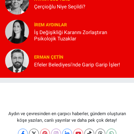
Çerçioğlu Niye Seçildi?
İREM AYDINLAR
İş Değişikliği Kararını Zorlaştıran
Psikolojik Tuzaklar
ERMAN ÇETIN
Efeler Belediyesi'nde Garip Garip İşler!
Aydın ve çevresinden en çarpıcı haberler, gündem oluşturan
köşe yazıları, canlı yayınlar ve daha pek çok detay!