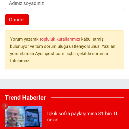
Gönder
Yorum yazarak
topluluk kurallarımızı
kabul etmiş
bulunuyor ve tüm sorumluluğu üstleniyorsunuz. Yazılan
yorumlardan Aydinpost.com hiçbir şekilde sorumlu
tutulamaz.
Trend Haberler
1
İçkili sofra paylaşımına 81 bin TL
ceza!