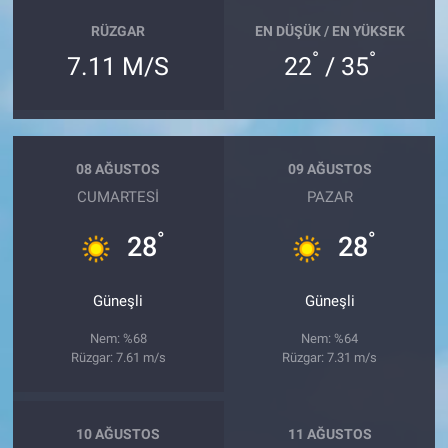
RÜZGAR
EN DÜŞÜK / EN YÜKSEK
°
°
7.11 M/S
22
/ 35
08 AĞUSTOS
09 AĞUSTOS
CUMARTESI
PAZAR
°
°
28
28
Güneşli
Güneşli
Nem: %68
Nem: %64
Rüzgar: 7.61 m/s
Rüzgar: 7.31 m/s
10 AĞUSTOS
11 AĞUSTOS