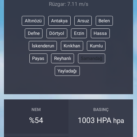
Rüzgar: 7.11 m/s
Altınözü
Antakya
Arsuz
Belen
Defne
Dörtyol
Erzin
Hassa
İskenderun
Kırıkhan
Kumlu
Payas
Reyhanlı
Samandağ
Yayladağı
NEM
BASINÇ
%54
1003 HPA
hpa