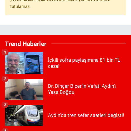
tutulamaz.
Trend Haberler
1
İçkili sofra paylaşımına 81 bin TL
ceza!
2
Dr. Dinçer Biçer’in Vefatı Aydın’ı
Yasa Boğdu
3
Aydın'da tren sefer saatleri değişti!
4