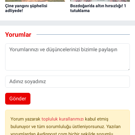
Çine yangını şüphelisi
Bozdoğan'da altın hırsızlığı! 1
adliyede!
tutuklama
Yorumlar
Gönder
Yorum yazarak
topluluk kurallarımızı
kabul etmiş
bulunuyor ve tüm sorumluluğu üstleniyorsunuz. Yazılan
yorumlardan Aydinpost.com hiçbir şekilde sorumlu