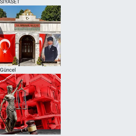
SİYASET
SPOR
RESMİ İLANLAR
Güncel