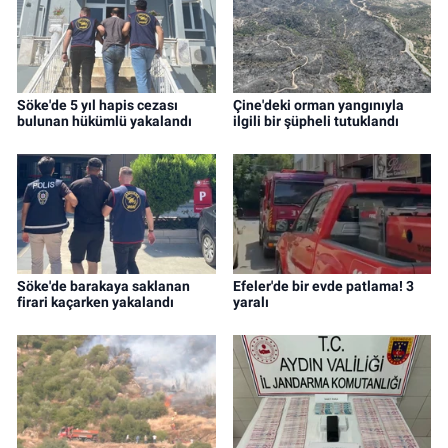
Söke'de 5 yıl hapis cezası
Çine'deki orman yangınıyla
bulunan hükümlü yakalandı
ilgili bir şüpheli tutuklandı
Söke'de barakaya saklanan
Efeler'de bir evde patlama! 3
firari kaçarken yakalandı
yaralı