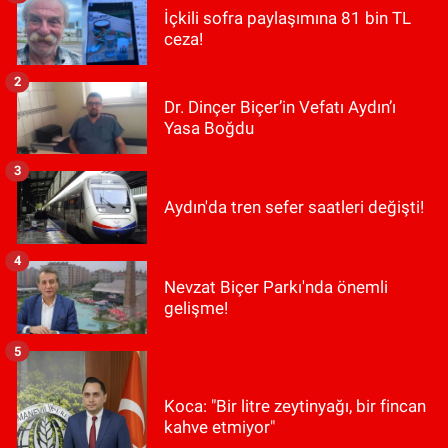
İçkili sofra paylaşımına 81 bin TL
ceza!
2
Dr. Dinçer Biçer’in Vefatı Aydın’ı
Yasa Boğdu
3
Aydın'da tren sefer saatleri değişti!
4
Nevzat Biçer Parkı'nda önemli
gelişme!
5
Koca: "Bir litre zeytinyağı, bir fincan
kahve etmiyor"