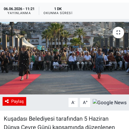
06.06.2026 - 11:21
1 DK
YAYINLANMA
OKUNMA SÜRESI
Paylaş
-
+
A
A
Kuşadası Belediyesi tarafından 5 Haziran
Dünya Çevre Günü kapsamında düzenlenen