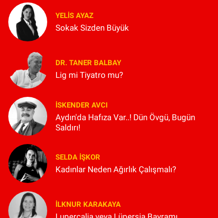
YELIS AYAZ
Sokak Sizden Büyük
DR. TANER BALBAY
Lig mi Tiyatro mu?
İSKENDER AVCI
Aydın'da Hafıza Var..! Dün Övgü, Bugün
Saldırı!
SELDA İŞKOR
Kadınlar Neden Ağırlık Çalışmalı?
İLKNUR KARAKAYA
Lupercalia veya Lüpersia Bayramı