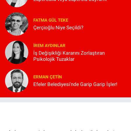
FATMA GÜL TEKE
Çerçioğlu Niye Seçildi?
İREM AYDINLAR
İş Değişikliği Kararını Zorlaştıran
Psikolojik Tuzaklar
ERMAN ÇETIN
Efeler Belediyesi'nde Garip Garip İşler!