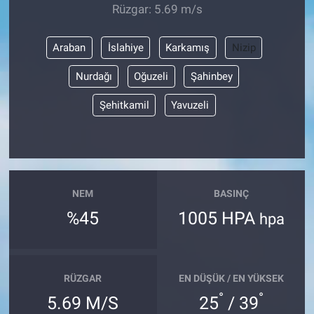
Rüzgar: 5.69 m/s
Araban
İslahiye
Karkamış
Nizip
Nurdağı
Oğuzeli
Şahinbey
Şehitkamil
Yavuzeli
NEM
BASINÇ
%45
1005 HPA
hpa
RÜZGAR
EN DÜŞÜK / EN YÜKSEK
°
°
5.69 M/S
25
/ 39