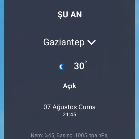
SPOR
ŞU AN
RESMİ İLANLAR
Gaziantep
°
30
Açık
07 Ağustos Cuma
21:45
Nem: %45, Basınç: 1005 hpa hPa,