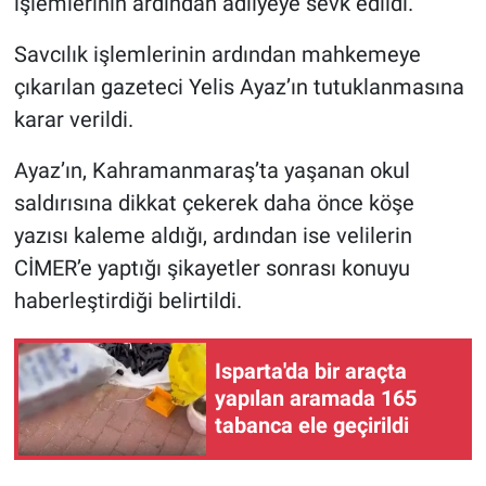
işlemlerinin ardından adliyeye sevk edildi.
Savcılık işlemlerinin ardından mahkemeye
çıkarılan gazeteci Yelis Ayaz’ın tutuklanmasına
karar verildi.
Ayaz’ın, Kahramanmaraş’ta yaşanan okul
saldırısına dikkat çekerek daha önce köşe
yazısı kaleme aldığı, ardından ise velilerin
CİMER’e yaptığı şikayetler sonrası konuyu
haberleştirdiği belirtildi.
Isparta'da bir araçta
yapılan aramada 165
tabanca ele geçirildi