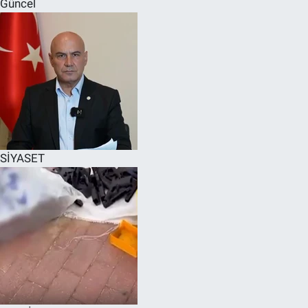
Güncel
SPOR
RESMİ İLANLAR
SİYASET