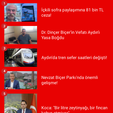
1
İçkili sofra paylaşımına 81 bin TL
ceza!
2
Dr. Dinçer Biçer’in Vefatı Aydın’ı
Yasa Boğdu
3
Aydın'da tren sefer saatleri değişti!
4
Nevzat Biçer Parkı'nda önemli
gelişme!
5
Koca: "Bir litre zeytinyağı, bir fincan
kahve etmiyor"