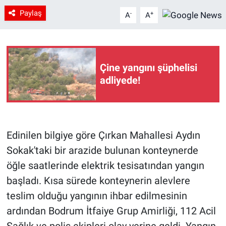
Paylaş
-
+
A
A
Çine yangını şüphelisi
adliyede!
Edinilen bilgiye göre Çırkan Mahallesi Aydın
Sokak'taki bir arazide bulunan konteynerde
öğle saatlerinde elektrik tesisatından yangın
başladı. Kısa sürede konteynerin alevlere
teslim olduğu yangının ihbar edilmesinin
ardından Bodrum İtfaiye Grup Amirliği, 112 Acil
Sağlık ve polis ekipleri olay yerine geldi. Yangın,