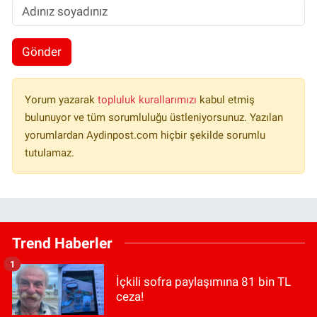
Gönder
Yorum yazarak
topluluk kurallarımızı
kabul etmiş
bulunuyor ve tüm sorumluluğu üstleniyorsunuz. Yazılan
yorumlardan Aydinpost.com hiçbir şekilde sorumlu
tutulamaz.
Trend Haberler
1
İçkili sofra paylaşımına 81 bin TL
ceza!