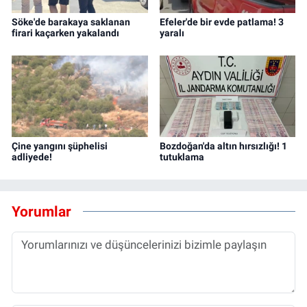
Söke'de barakaya saklanan
Efeler'de bir evde patlama! 3
firari kaçarken yakalandı
yaralı
Çine yangını şüphelisi
Bozdoğan'da altın hırsızlığı! 1
adliyede!
tutuklama
Yorumlar