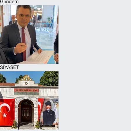
Gündem
SPOR
RESMİ İLANLAR
SİYASET