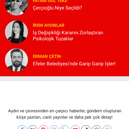
FATMA GÜL TEKE
Çerçioğlu Niye Seçildi?
İREM AYDINLAR
İş Değişikliği Kararını Zorlaştıran
Psikolojik Tuzaklar
ERMAN ÇETIN
Efeler Belediyesi'nde Garip Garip İşler!
Aydın ve çevresinden en çarpıcı haberler, gündem oluşturan
köşe yazıları, canlı yayınlar ve daha pek çok detay!