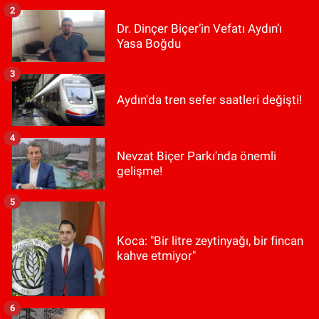
2
Dr. Dinçer Biçer’in Vefatı Aydın’ı
Yasa Boğdu
3
Aydın'da tren sefer saatleri değişti!
4
Nevzat Biçer Parkı'nda önemli
gelişme!
5
Koca: "Bir litre zeytinyağı, bir fincan
kahve etmiyor"
6