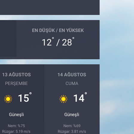
EN DÜŞÜK / EN YÜKSEK
°
°
12
/ 28
13 AĞUSTOS
14 AĞUSTOS
PERŞEMBE
CUMA
°
°
15
14
Güneşli
Güneşli
Nem: %75
Nem: %69
Rüzgar: 5.19 m/s
Rüzgar: 3.81 m/s