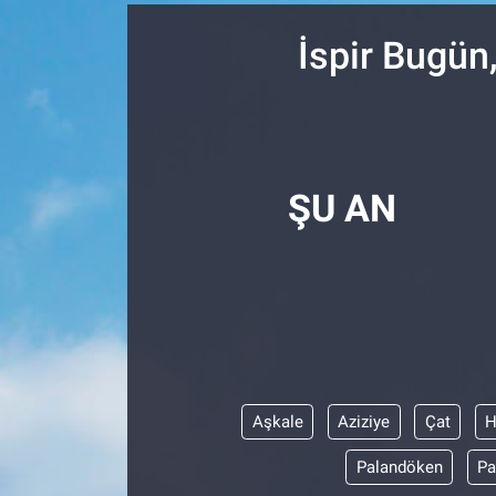
SPOR
İspir Bugün
RESMİ İLANLAR
ŞU AN
Aşkale
Aziziye
Çat
H
Palandöken
Pa