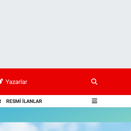
Yazarlar
R
RESMİ İLANLAR