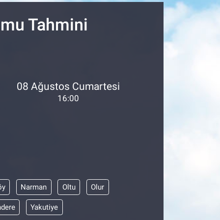
rumu Tahmini
08 Ağustos Cumartesi
16:00
öy
Narman
Oltu
Olur
dere
Yakutiye