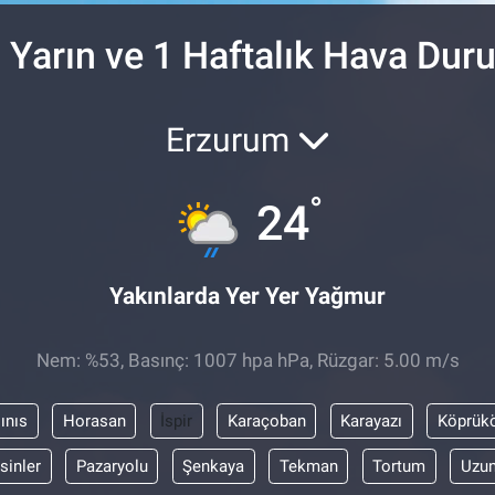
, Yarın ve 1 Haftalık Hava Du
Erzurum
°
24
Yakınlarda Yer Yer Yağmur
Nem: %53, Basınç: 1007 hpa hPa, Rüzgar: 5.00 m/s
ınıs
Horasan
İspir
Karaçoban
Karayazı
Köprük
sinler
Pazaryolu
Şenkaya
Tekman
Tortum
Uzun