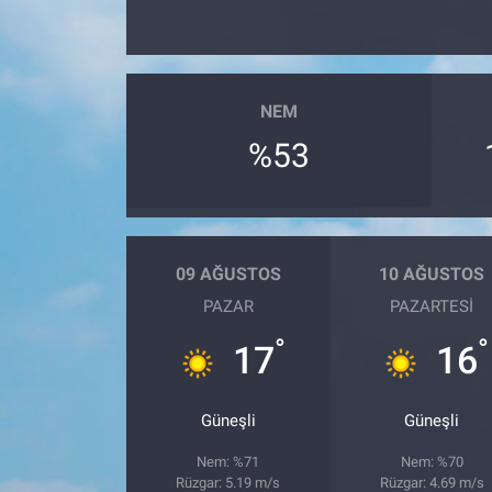
NEM
%53
09 AĞUSTOS
10 AĞUSTOS
PAZAR
PAZARTESI
°
°
17
16
Güneşli
Güneşli
Nem: %71
Nem: %70
Rüzgar: 5.19 m/s
Rüzgar: 4.69 m/s