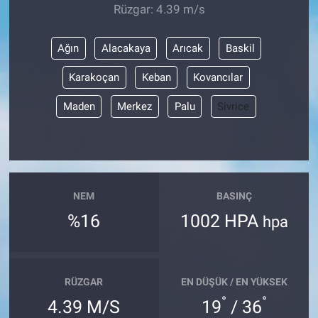
Rüzgar: 4.39 m/s
Ağın
Alacakaya
Arıcak
Baskil
Karakoçan
Keban
Kovancılar
Maden
Merkez
Palu
Sivrice
NEM
BASINÇ
%16
1002 HPA
hpa
RÜZGAR
EN DÜŞÜK / EN YÜKSEK
°
°
4.39 M/S
19
/ 36