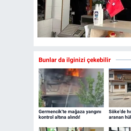
Bunlar da ilginizi çekebilir
Germencik'te mağaza yangını
Söke’de hı
kontrol altına alındı!
aranan hü