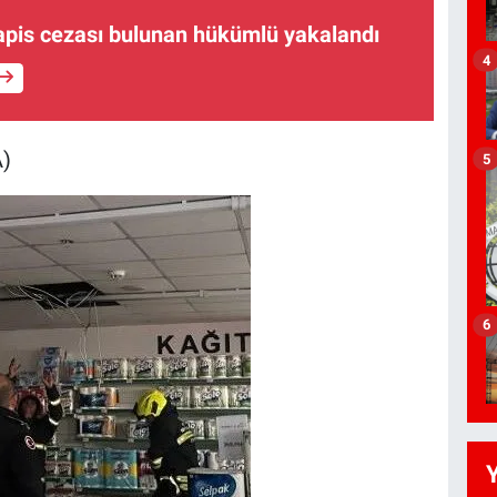
hapis cezası bulunan hükümlü yakalandı
4
A)
5
6