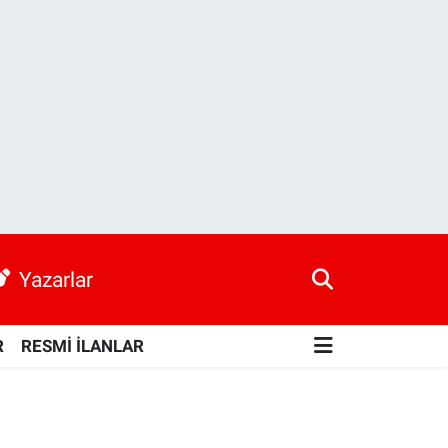
Yazarlar
R
RESMİ İLANLAR