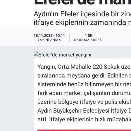
SPOR
Aydın’ın Efeler ilçesinde bir z
itfaiye ekiplerinin zamanında
RESMİ İLANLAR
18.11.2025 - 10:11
1 DK
YAYINLANMA
OKUNMA SÜRESI
Yangın, Orta Mahalle 220 Sokak üzer
sıralarında meydana geldi. Edinilen b
sisteminde henüz bilinmeyen bir ne
fark eden market çalışanları durumu 
üzerine bölgeye itfaiye ve polis ekip
Aydın Büyükşehir Belediyesi İtfaiye 
etti. İtfaiye ekiplerinin hızlı müda