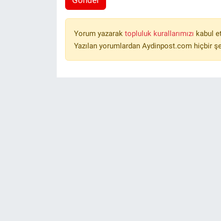
Yorum yazarak
topluluk kurallarımızı
kabul e
Yazılan yorumlardan Aydinpost.com hiçbir ş