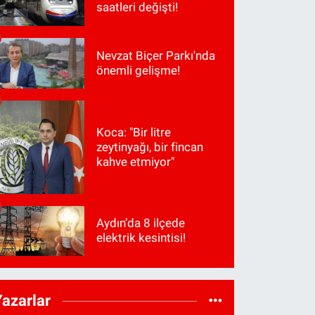
saatleri değişti!
Nevzat Biçer Parkı'nda
önemli gelişme!
Koca: "Bir litre
zeytinyağı, bir fincan
kahve etmiyor"
Aydın’da 8 ilçede
elektrik kesintisi!
Yazarlar