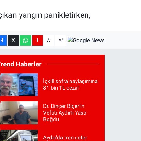
 çıkan yangın panikletirken,
-
+
A
A
Trend Haberler
İçkili sofra paylaşımına
81 bin TL ceza!
Dr. Dinçer Biçer’in
Vefatı Aydın’ı Yasa
Boğdu
Aydın'da tren sefer