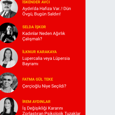
İSKENDER AVCI
Aydın'da Hafıza Var..! Dün
Övgü, Bugün Saldırı!
SELDA İŞKOR
Kadınlar Neden Ağırlık
Çalışmalı?
İLKNUR KARAKAYA
Lupercalia veya Lüpersia
Bayramı
FATMA GÜL TEKE
Çerçioğlu Niye Seçildi?
İREM AYDINLAR
İş Değişikliği Kararını
Zorlaştıran Psikolojik Tuzaklar