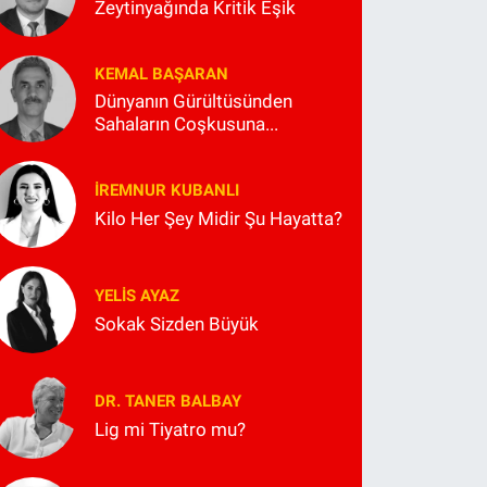
Zeytinyağında Kritik Eşik
KEMAL BAŞARAN
Dünyanın Gürültüsünden
Sahaların Coşkusuna...
İREMNUR KUBANLI
Kilo Her Şey Midir Şu Hayatta?
YELIS AYAZ
Sokak Sizden Büyük
DR. TANER BALBAY
Lig mi Tiyatro mu?