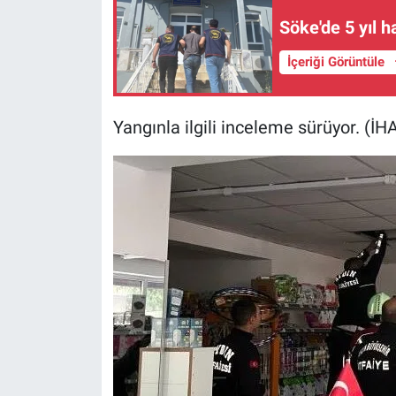
Söke'de 5 yıl 
İçeriği Görüntüle
Yangınla ilgili inceleme sürüyor. (İH