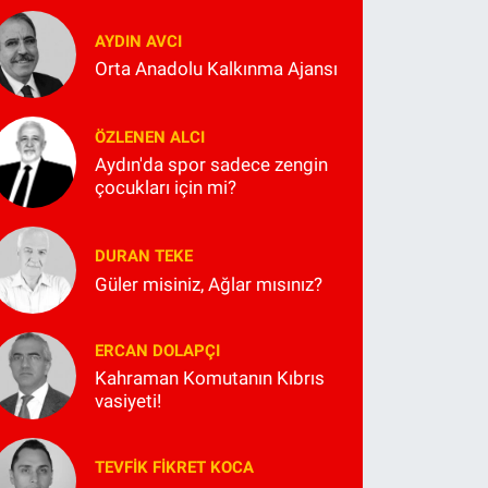
AYDIN AVCI
Orta Anadolu Kalkınma Ajansı
ÖZLENEN ALCI
Aydın'da spor sadece zengin
çocukları için mi?
DURAN TEKE
Güler misiniz, Ağlar mısınız?
ERCAN DOLAPÇI
Kahraman Komutanın Kıbrıs
vasiyeti!
TEVFIK FIKRET KOCA