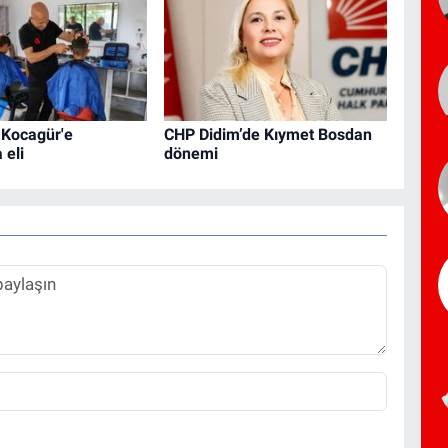
 Kocagür'e
CHP Didim’de Kıymet Bosdan
 eli
dönemi