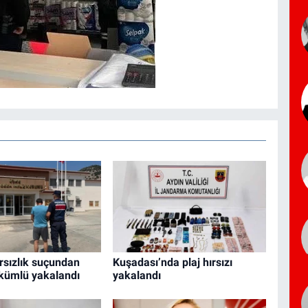
rsızlık suçundan
Kuşadası’nda plaj hırsızı
kümlü yakalandı
yakalandı