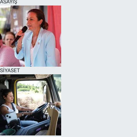
ASAYİŞ
SPOR
RESMİ İLANLAR
SİYASET