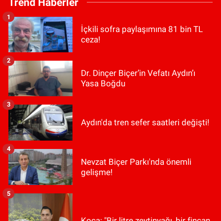
Trend Haberler
1
İçkili sofra paylaşımına 81 bin TL
ceza!
2
Dr. Dinçer Biçer’in Vefatı Aydın’ı
Yasa Boğdu
3
Aydın'da tren sefer saatleri değişti!
4
Nevzat Biçer Parkı'nda önemli
gelişme!
5
Koca: "Bir litre zeytinyağı, bir fincan