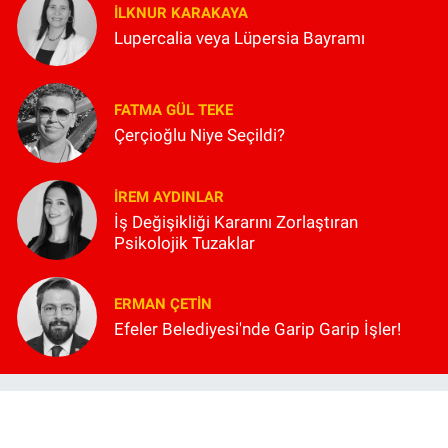
İLKNUR KARAKAYA
Lupercalia veya Lüpersia Bayramı
FATMA GÜL TEKE
Çerçioğlu Niye Seçildi?
İREM AYDINLAR
İş Değişikliği Kararını Zorlaştıran
Psikolojik Tuzaklar
ERMAN ÇETIN
Efeler Belediyesi'nde Garip Garip İşler!