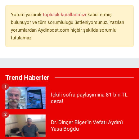
Yorum yazarak
topluluk kurallarımızı
kabul etmiş
bulunuyor ve tüm sorumluluğu üstleniyorsunuz. Yazılan
yorumlardan Aydinpost.com hiçbir şekilde sorumlu
tutulamaz.
Trend Haberler
1
İçkili sofra paylaşımına 81 bin TL
ceza!
2
Dr. Dinçer Biçer’in Vefatı Aydın’ı
Yasa Boğdu