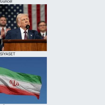
Güncel
SPOR
RESMİ İLANLAR
SİYASET