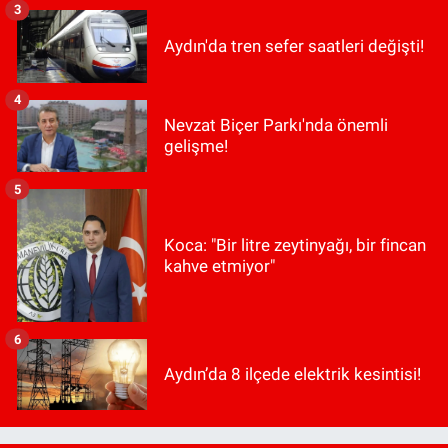
3
Aydın'da tren sefer saatleri değişti!
4
Nevzat Biçer Parkı'nda önemli
gelişme!
5
Koca: "Bir litre zeytinyağı, bir fincan
kahve etmiyor"
6
Aydın’da 8 ilçede elektrik kesintisi!