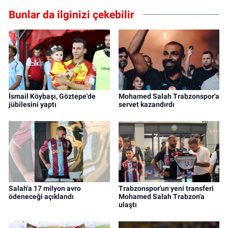
Bunlar da ilginizi çekebilir
İsmail Köybaşı, Göztepe'de
Mohamed Salah Trabzonspor'a
jübilesini yaptı
servet kazandırdı
Salah'a 17 milyon avro
Trabzonspor'un yeni transferi
ödeneceği açıklandı
Mohamed Salah Trabzon'a
ulaştı