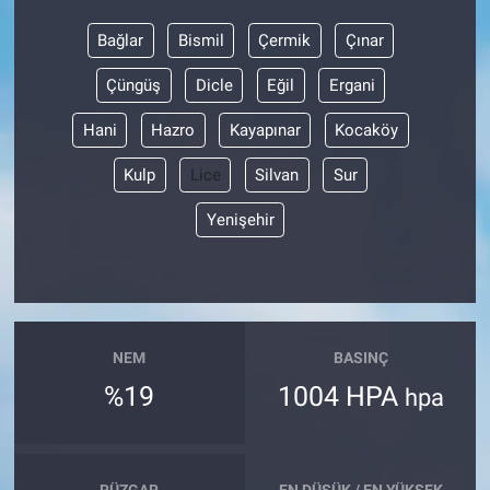
Bağlar
Bismil
Çermik
Çınar
Çüngüş
Dicle
Eğil
Ergani
Hani
Hazro
Kayapınar
Kocaköy
Kulp
Lice
Silvan
Sur
Yenişehir
NEM
BASINÇ
%19
1004 HPA
hpa