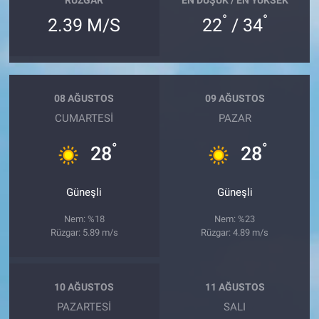
RÜZGAR
EN DÜŞÜK / EN YÜKSEK
°
°
2.39 M/S
22
/ 34
08 AĞUSTOS
09 AĞUSTOS
CUMARTESI
PAZAR
°
°
28
28
Güneşli
Güneşli
Nem: %18
Nem: %23
Rüzgar: 5.89 m/s
Rüzgar: 4.89 m/s
10 AĞUSTOS
11 AĞUSTOS
PAZARTESI
SALI