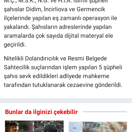
M.Ç., M.S.K., N.G. ve H.İ.A. isimli şüpheli
şahıslar Didim, İncirliova ve Germencik
ilçelerinde yapılan eş zamanlı operasyon ile
yakalandı. Şahısların adreslerinde yapılan
aramalarda çok sayıda dijital materyal ele
geçirildi.
Nitelikli Dolandırıcılık ve Resmi Belgede
Sahtecilik suçlarından işlem yapılan 5 şüpheli
şahıs sevk edildikleri adliyede mahkeme
tarafından tutuklanarak cezaevine gönderildi.
Bunlar da ilginizi çekebilir