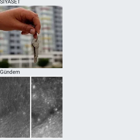
SİYASET
SPOR
RESMİ İLANLAR
Gündem