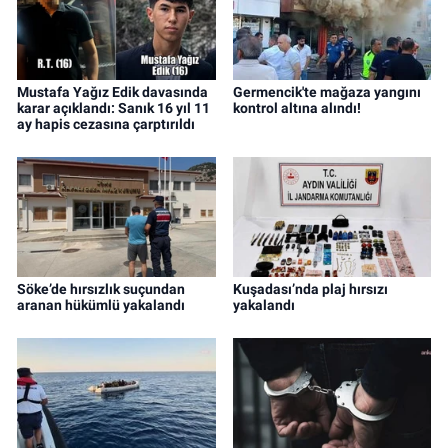
Mustafa Yağız Edik davasında
Germencik'te mağaza yangını
karar açıklandı: Sanık 16 yıl 11
kontrol altına alındı!
ay hapis cezasına çarptırıldı
Söke’de hırsızlık suçundan
Kuşadası’nda plaj hırsızı
aranan hükümlü yakalandı
yakalandı