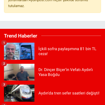
yorumlardan Aydinpost.com hiçbir şekilde sorumlu
tutulamaz.
Trend Haberler
1
İçkili sofra paylaşımına 81 bin TL
ceza!
2
Dr. Dinçer Biçer’in Vefatı Aydın’ı
Yasa Boğdu
3
Aydın'da tren sefer saatleri değişti!