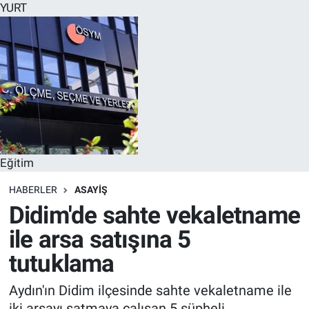
YURT
Eğitim
HABERLER
ASAYİŞ
Didim'de sahte vekaletname
ile arsa satışına 5
tutuklama
Aydın'ın Didim ilçesinde sahte vekaletname ile
iki arsayı satmaya çalışan 5 şüpheli