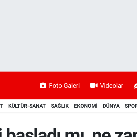
Foto Galeri
Videolar
ET
KÜLTÜR-SANAT
SAĞLIK
EKONOMİ
DÜNYA
SPO
i başladı mı, ne z