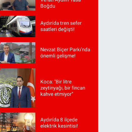
Boğdu
Aydın'da tren sefer
saatleri değişti!
Nevzat Biçer Parkı'nda
önemli gelişme!
Koca: "Bir litre
zeytinyağı, bir fincan
kahve etmiyor"
Aydın’da 8 ilçede
elektrik kesintisi!