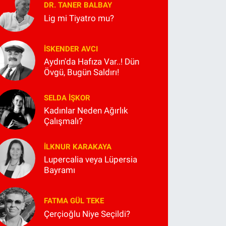
DR. TANER BALBAY
Lig mi Tiyatro mu?
İSKENDER AVCI
Aydın'da Hafıza Var..! Dün
Övgü, Bugün Saldırı!
SELDA İŞKOR
Kadınlar Neden Ağırlık
Çalışmalı?
İLKNUR KARAKAYA
Lupercalia veya Lüpersia
Bayramı
FATMA GÜL TEKE
Çerçioğlu Niye Seçildi?