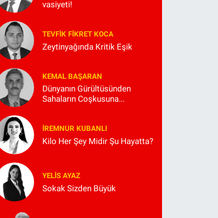
vasiyeti!
TEVFIK FIKRET KOCA
Zeytinyağında Kritik Eşik
KEMAL BAŞARAN
Dünyanın Gürültüsünden
Sahaların Coşkusuna...
İREMNUR KUBANLI
Kilo Her Şey Midir Şu Hayatta?
YELIS AYAZ
Sokak Sizden Büyük