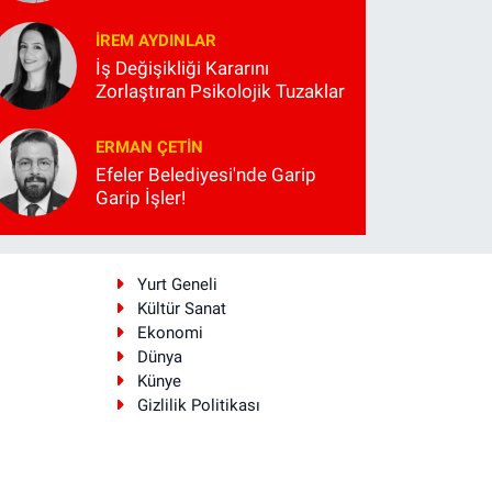
İREM AYDINLAR
İş Değişikliği Kararını
Zorlaştıran Psikolojik Tuzaklar
ERMAN ÇETIN
Efeler Belediyesi'nde Garip
Garip İşler!
i
Yurt Geneli
Kültür Sanat
Ekonomi
Dünya
Künye
Gizlilik Politikası