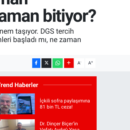
zaman bitiyor?
nem taşıyor. DGS tercih
ihleri başladı mı, ne zaman
-
+
A
A
Trend Haberler
İçkili sofra paylaşımına
81 bin TL ceza!
Dr. Dinçer Biçer’in
Vefatı Aydın’ı Yasa