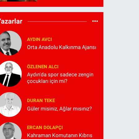
Yazarlar
AYDIN AVCI
Orta Anadolu Kalkınma Ajansı
ÖZLENEN ALCI
Aydın'da spor sadece zengin
çocukları için mi?
DURAN TEKE
Güler misiniz, Ağlar mısınız?
ERCAN DOLAPÇI
Kahraman Komutanın Kıbrıs