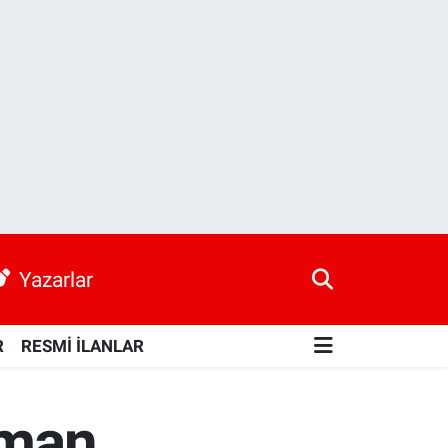
Yazarlar
R
RESMİ İLANLAR
aman