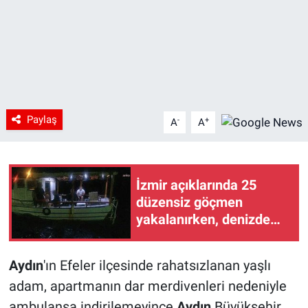
Paylaş
-
+
A
A
İzmir açıklarında 25
düzensiz göçmen
yakalanırken, denizde
mahsur kalan 4 balıkçı
kurtarıldı
Aydın
'ın Efeler ilçesinde rahatsızlanan yaşlı
adam, apartmanın dar merdivenleri nedeniyle
ambulansa indirilemeyince
Aydın
Büyükşehir