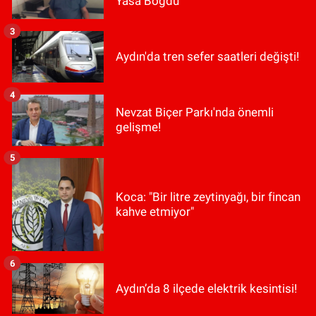
Yasa Boğdu
3
Aydın'da tren sefer saatleri değişti!
4
Nevzat Biçer Parkı'nda önemli
gelişme!
5
Koca: "Bir litre zeytinyağı, bir fincan
kahve etmiyor"
6
Aydın’da 8 ilçede elektrik kesintisi!