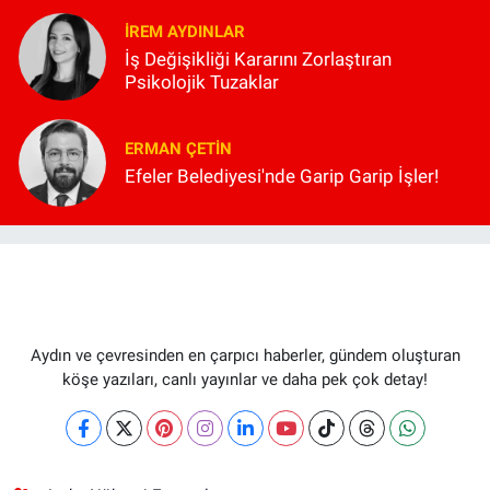
İREM AYDINLAR
İş Değişikliği Kararını Zorlaştıran
Psikolojik Tuzaklar
ERMAN ÇETIN
Efeler Belediyesi'nde Garip Garip İşler!
Aydın ve çevresinden en çarpıcı haberler, gündem oluşturan
köşe yazıları, canlı yayınlar ve daha pek çok detay!