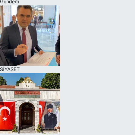
Gündem
SPOR
RESMİ İLANLAR
SİYASET