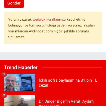
Gönder
Yorum yazarak
topluluk kurallarımızı
kabul etmiş
bulunuyor ve tüm sorumluluğu üstleniyorsunuz. Yazılan
yorumlardan Aydinpost.com hiçbir şekilde sorumlu
tutulamaz.
Trend Haberler
1
İçkili sofra paylaşımına 81 bin TL
ceza!
2
Dr. Dinçer Biçer’in Vefatı Aydın’ı