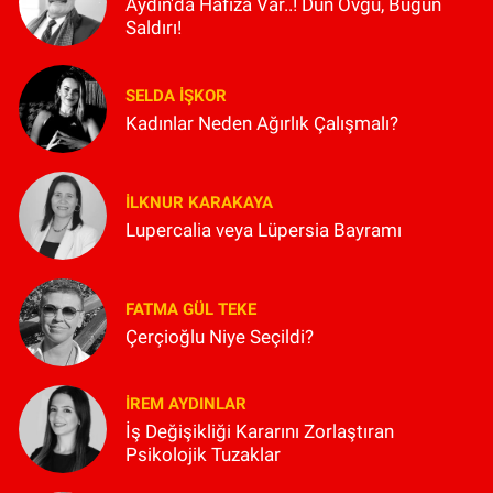
Aydın'da Hafıza Var..! Dün Övgü, Bugün
Saldırı!
SELDA İŞKOR
Kadınlar Neden Ağırlık Çalışmalı?
İLKNUR KARAKAYA
Lupercalia veya Lüpersia Bayramı
FATMA GÜL TEKE
Çerçioğlu Niye Seçildi?
İREM AYDINLAR
İş Değişikliği Kararını Zorlaştıran
Psikolojik Tuzaklar