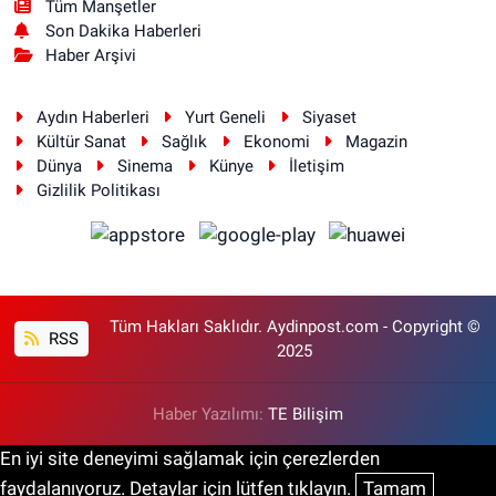
Tüm Manşetler
Son Dakika Haberleri
Haber Arşivi
Aydın Haberleri
Yurt Geneli
Siyaset
Kültür Sanat
Sağlık
Ekonomi
Magazin
Dünya
Sinema
Künye
İletişim
Gizlilik Politikası
Tüm Hakları Saklıdır. Aydinpost.com - Copyright ©
RSS
2025
Haber Yazılımı:
TE Bilişim
En iyi site deneyimi sağlamak için çerezlerden
faydalanıyoruz. Detaylar için lütfen tıklayın.
Tamam