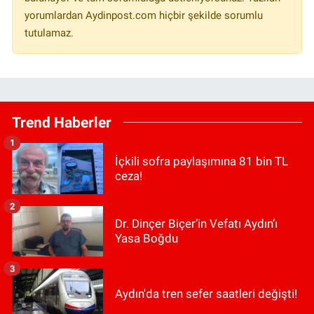
yorumlardan Aydinpost.com hiçbir şekilde sorumlu
tutulamaz.
Trend Haberler
1
İçkili sofra paylaşımına 81 bin TL
ceza!
2
Dr. Dinçer Biçer’in Vefatı Aydın’ı
Yasa Boğdu
3
Aydın'da tren sefer saatleri değişti!