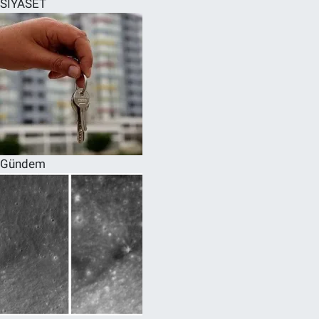
SİYASET
SPOR
RESMİ İLANLAR
Gündem