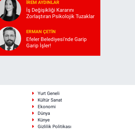
İREM AYDINLAR
İş Değişikliği Kararını
Zorlaştıran Psikolojik Tuzaklar
ERMAN ÇETIN
Efeler Belediyesi'nde Garip
Garip İşler!
i
Yurt Geneli
Kültür Sanat
Ekonomi
Dünya
Künye
Gizlilik Politikası