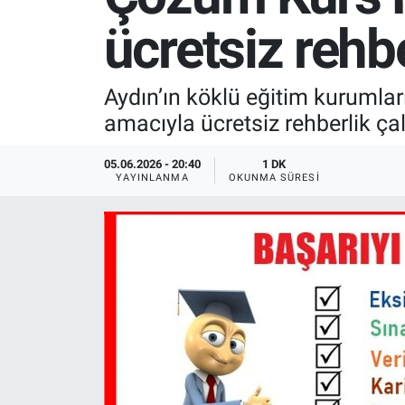
ücretsiz rehb
SPOR
RESMİ İLANLAR
Aydın’ın köklü eğitim kurumla
amacıyla ücretsiz rehberlik çal
05.06.2026 - 20:40
1 DK
YAYINLANMA
OKUNMA SÜRESI