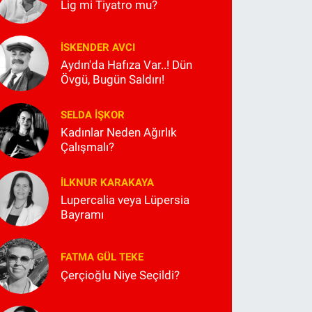
Lig mi Tiyatro mu?
İSKENDER AVCI
Aydın'da Hafıza Var..! Dün
Övgü, Bugün Saldırı!
SELDA İŞKOR
Kadınlar Neden Ağırlık
Çalışmalı?
İLKNUR KARAKAYA
Lupercalia veya Lüpersia
Bayramı
FATMA GÜL TEKE
Çerçioğlu Niye Seçildi?