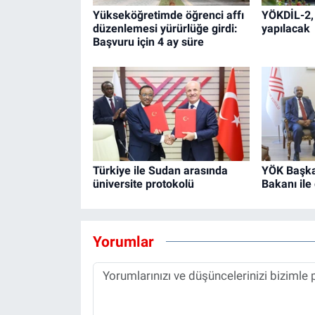
Yükseköğretimde öğrenci affı
YÖKDİL-2,
düzenlemesi yürürlüğe girdi:
yapılacak
Başvuru için 4 ay süre
Türkiye ile Sudan arasında
YÖK Başkan
üniversite protokolü
Bakanı ile
Yorumlar