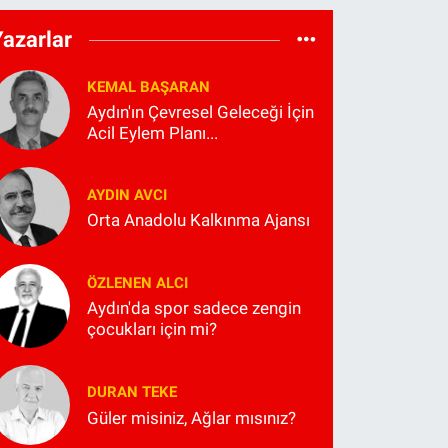
Yazarlar
KEMAL BAŞARAN
Aydın'ın Çevresel Geleceği İçin
Acil Eylem Planı...
AYDIN AVCI
Orta Anadolu Kalkınma Ajansı
ÖZLENEN ALCI
Aydın'da spor sadece zengin
çocukları için mi?
DURAN TEKE
Güler misiniz, Ağlar mısınız?