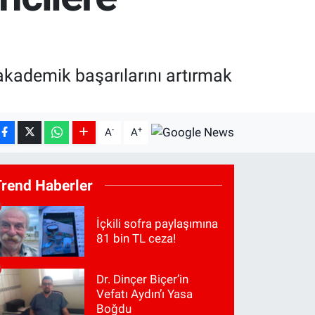
akademik başarılarını artırmak
-
+
A
A
Trend Haberler
İçkili sofra paylaşımına
81 bin TL ceza!
Dr. Dinçer Biçer’in
Vefatı Aydın’ı Yasa
Boğdu