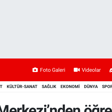
Foto Galeri
Videolar
ET
KÜLTÜR-SANAT
SAĞLIK
EKONOMİ
DÜNYA
SPO
erkezi’nden öğre