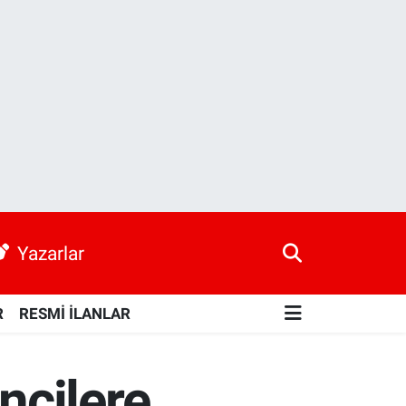
Yazarlar
R
RESMİ İLANLAR
ncilere