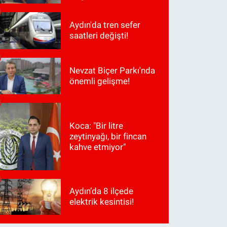
Aydın'da tren sefer
saatleri değişti!
Nevzat Biçer Parkı'nda
önemli gelişme!
Koca: "Bir litre
zeytinyağı, bir fincan
kahve etmiyor"
Aydın’da 8 ilçede
elektrik kesintisi!