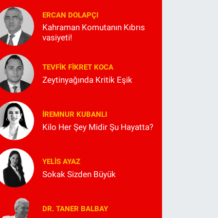
ERCAN DOLAPÇI
Kahraman Komutanın Kıbrıs
vasiyeti!
TEVFIK FIKRET KOCA
Zeytinyağında Kritik Eşik
İREMNUR KUBANLI
Kilo Her Şey Midir Şu Hayatta?
YELIS AYAZ
Sokak Sizden Büyük
DR. TANER BALBAY