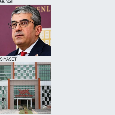
Güncel
SPOR
RESMİ İLANLAR
SİYASET