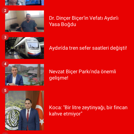
2
Dr. Dinçer Biçer’in Vefatı Aydın’ı
Yasa Boğdu
3
Aydın'da tren sefer saatleri değişti!
4
Nevzat Biçer Parkı'nda önemli
gelişme!
5
Koca: "Bir litre zeytinyağı, bir fincan
kahve etmiyor"