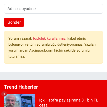
Gönder
Yorum yazarak
topluluk kurallarımızı
kabul etmiş
bulunuyor ve tüm sorumluluğu üstleniyorsunuz. Yazılan
yorumlardan Aydinpost.com hiçbir şekilde sorumlu
tutulamaz.
Trend Haberler
1
İçkili sofra paylaşımına 81 bin TL
ceza!