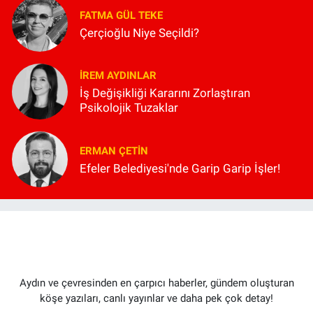
FATMA GÜL TEKE
Çerçioğlu Niye Seçildi?
İREM AYDINLAR
İş Değişikliği Kararını Zorlaştıran
Psikolojik Tuzaklar
ERMAN ÇETIN
Efeler Belediyesi'nde Garip Garip İşler!
Aydın ve çevresinden en çarpıcı haberler, gündem oluşturan
köşe yazıları, canlı yayınlar ve daha pek çok detay!