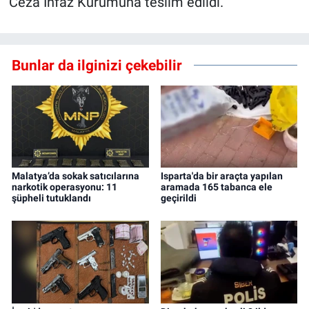
Ceza İnfaz Kurumuna teslim edildi.
Bunlar da ilginizi çekebilir
Malatya’da sokak satıcılarına
Isparta'da bir araçta yapılan
narkotik operasyonu: 11
aramada 165 tabanca ele
şüpheli tutuklandı
geçirildi