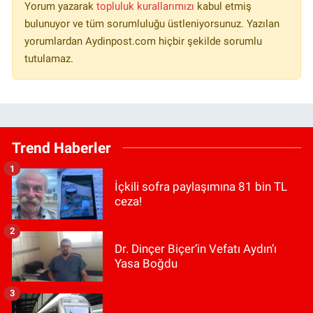
Yorum yazarak
topluluk kurallarımızı
kabul etmiş
bulunuyor ve tüm sorumluluğu üstleniyorsunuz. Yazılan
yorumlardan Aydinpost.com hiçbir şekilde sorumlu
tutulamaz.
Trend Haberler
1
İçkili sofra paylaşımına 81 bin TL
ceza!
2
Dr. Dinçer Biçer’in Vefatı Aydın’ı
Yasa Boğdu
3