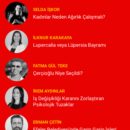
SELDA İŞKOR
Kadınlar Neden Ağırlık Çalışmalı?
İLKNUR KARAKAYA
Lupercalia veya Lüpersia Bayramı
FATMA GÜL TEKE
Çerçioğlu Niye Seçildi?
İREM AYDINLAR
İş Değişikliği Kararını Zorlaştıran
Psikolojik Tuzaklar
ERMAN ÇETIN
Efeler Belediyesi'nde Garip Garip İşler!