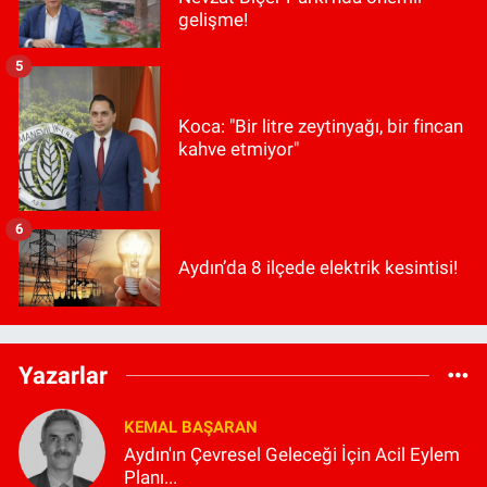
gelişme!
5
Koca: "Bir litre zeytinyağı, bir fincan
kahve etmiyor"
6
Aydın’da 8 ilçede elektrik kesintisi!
Yazarlar
KEMAL BAŞARAN
Aydın'ın Çevresel Geleceği İçin Acil Eylem
Planı...