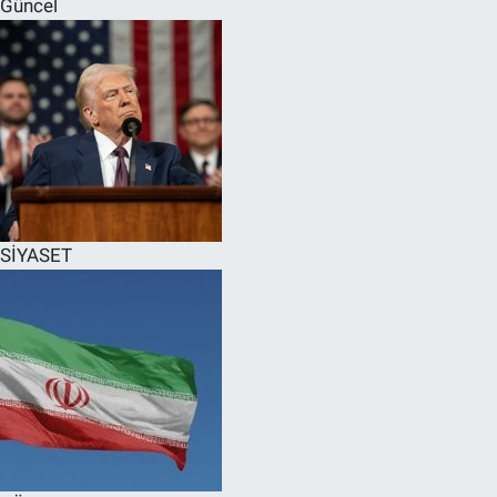
Güncel
SPOR
RESMİ İLANLAR
SİYASET