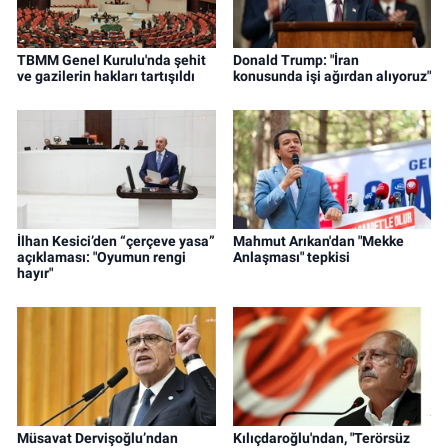
TBMM Genel Kurulu'nda şehit
Donald Trump: "İran
ve gazilerin hakları tartışıldı
konusunda işi ağırdan alıyoruz"
İlhan Kesici’den “çerçeve yasa”
Mahmut Arıkan'dan "Mekke
açıklaması: "Oyumun rengi
Anlaşması" tepkisi
hayır"
Müsavat Dervişoğlu’ndan
Kılıçdaroğlu'ndan, "Terörsüz