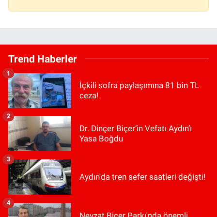
Trend Haberler
1
İçkili sofra paylaşımına 81 bin TL
ceza!
2
Dr. Dinçer Biçer’in Vefatı Aydın’ı
Yasa Boğdu
3
Aydın'da tren sefer saatleri değişti!
4
Nevzat Biçer Parkı'nda önemli