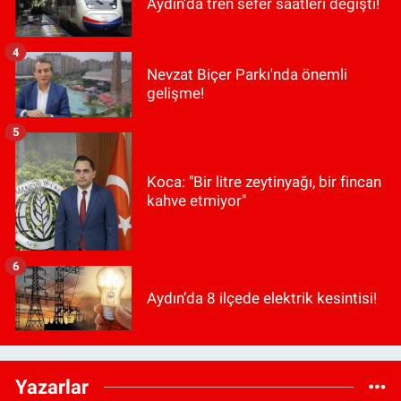
Aydın'da tren sefer saatleri değişti!
4
Nevzat Biçer Parkı'nda önemli
gelişme!
5
Koca: "Bir litre zeytinyağı, bir fincan
kahve etmiyor"
6
Aydın’da 8 ilçede elektrik kesintisi!
Yazarlar