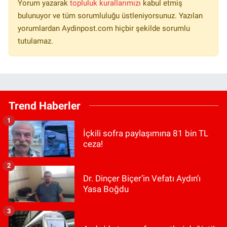
Yorum yazarak
topluluk kurallarımızı
kabul etmiş
bulunuyor ve tüm sorumluluğu üstleniyorsunuz. Yazılan
yorumlardan Aydinpost.com hiçbir şekilde sorumlu
tutulamaz.
Trend Haberler
1
İçkili sofra paylaşımına 81 bin TL
ceza!
2
Dr. Dinçer Biçer’in Vefatı Aydın’ı
Yasa Boğdu
3