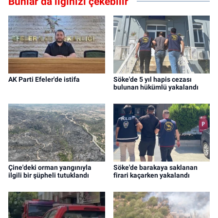
Bunlar da ilginizi çekebilir
AK Parti Efeler'de istifa
Söke'de 5 yıl hapis cezası
bulunan hükümlü yakalandı
Çine'deki orman yangınıyla
Söke'de barakaya saklanan
ilgili bir şüpheli tutuklandı
firari kaçarken yakalandı