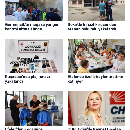
Germencik'te mağaza yangını
Söke’de hırsızlık suçundan
kontrol altına alındı!
aranan hükümlü yakalandı
Kuşadası’nda plaj hırsızı
Efeler'de özel bireyler üretime
yakalandı
katılıyor
Efeler'den Kocagür'e
CHP Didim’de Kıymet Bosdan