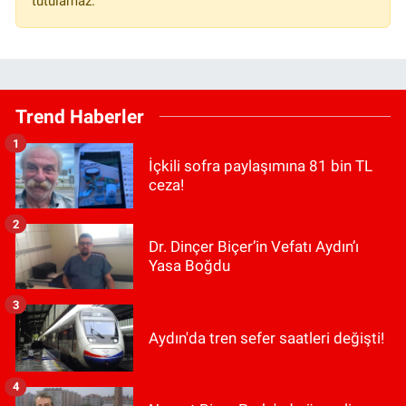
tutulamaz.
Trend Haberler
1
İçkili sofra paylaşımına 81 bin TL
ceza!
2
Dr. Dinçer Biçer’in Vefatı Aydın’ı
Yasa Boğdu
3
Aydın'da tren sefer saatleri değişti!
4