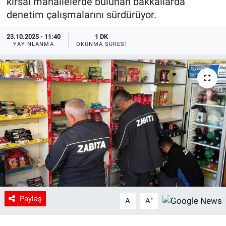
kırsal mahallelerde bulunan bakkallarda
denetim çalışmalarını sürdürüyor.
23.10.2025 - 11:40
1 DK
YAYINLANMA
OKUNMA SÜRESI
Paylaş
-
+
A
A