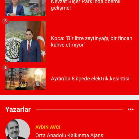
Nevzat Biçer Parkı'nda önemli
gelişme!
5
Koca: "Bir litre zeytinyağı, bir fincan
kahve etmiyor"
6
Aydın’da 8 ilçede elektrik kesintisi!
Yazarlar
AYDIN AVCI
Orta Anadolu Kalkınma Ajansı