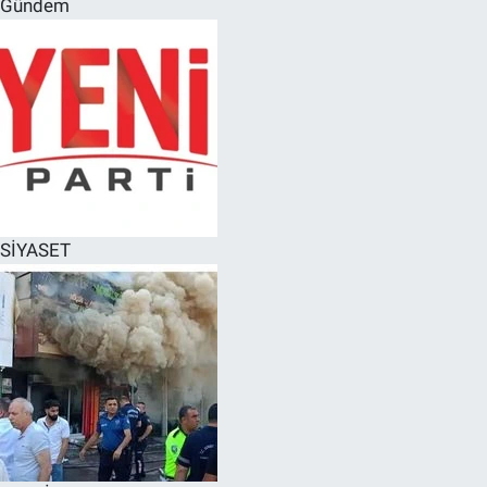
Gündem
SPOR
RESMİ İLANLAR
SİYASET