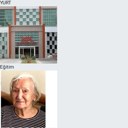
YURT
Eğitim