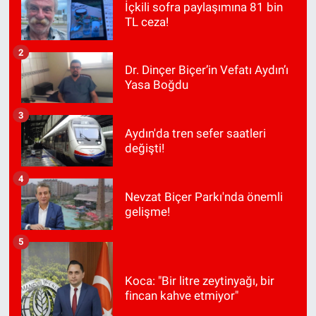
İçkili sofra paylaşımına 81 bin
TL ceza!
2
Dr. Dinçer Biçer’in Vefatı Aydın’ı
Yasa Boğdu
3
Aydın'da tren sefer saatleri
değişti!
4
Nevzat Biçer Parkı'nda önemli
gelişme!
5
Koca: "Bir litre zeytinyağı, bir
fincan kahve etmiyor"