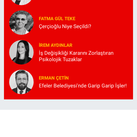
FATMA GÜL TEKE
Çerçioğlu Niye Seçildi?
İREM AYDINLAR
İş Değişikliği Kararını Zorlaştıran
Psikolojik Tuzaklar
ERMAN ÇETIN
Efeler Belediyesi'nde Garip Garip İşler!