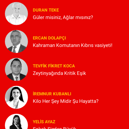
DURAN TEKE
Güler misiniz, Ağlar mısınız?
ERCAN DOLAPÇI
Kahraman Komutanın Kıbrıs vasiyeti!
TEVFIK FIKRET KOCA
Zeytinyağında Kritik Eşik
İREMNUR KUBANLI
Kilo Her Şey Midir Şu Hayatta?
YELIS AYAZ
Sokak Sizden Büyük