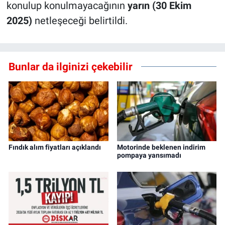
konulup konulmayacağının
yarın (30 Ekim
2025)
netleşeceği belirtildi.
Bunlar da ilginizi çekebilir
Fındık alım fiyatları açıklandı
Motorinde beklenen indirim
pompaya yansımadı