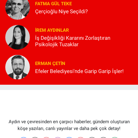
FATMA GÜL TEKE
Çerçioğlu Niye Seçildi?
İREM AYDINLAR
İş Değişikliği Kararını Zorlaştıran
Psikolojik Tuzaklar
ERMAN ÇETIN
Efeler Belediyesi'nde Garip Garip İşler!
Aydın ve çevresinden en çarpıcı haberler, gündem oluşturan
köşe yazıları, canlı yayınlar ve daha pek çok detay!