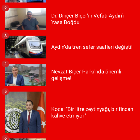
2
Dr. Dinçer Biçer’in Vefatı Aydın’ı
Yasa Boğdu
3
Aydın'da tren sefer saatleri değişti!
4
Nevzat Biçer Parkı'nda önemli
gelişme!
5
Koca: "Bir litre zeytinyağı, bir fincan
kahve etmiyor"
6