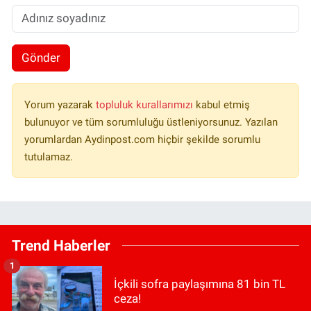
Gönder
Yorum yazarak
topluluk kurallarımızı
kabul etmiş
bulunuyor ve tüm sorumluluğu üstleniyorsunuz. Yazılan
yorumlardan Aydinpost.com hiçbir şekilde sorumlu
tutulamaz.
Trend Haberler
1
İçkili sofra paylaşımına 81 bin TL
ceza!