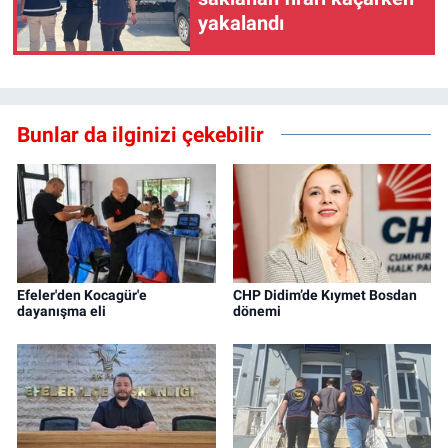
yakalandı
Bunlar da ilginizi çekebilir
Efeler'den Kocagür'e
CHP Didim’de Kıymet Bosdan
dayanışma eli
dönemi