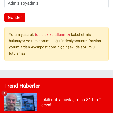
Gönder
Yorum yazarak
topluluk kurallarımızı
kabul etmiş
bulunuyor ve tüm sorumluluğu üstleniyorsunuz. Yazılan
yorumlardan Aydinpost.com hiçbir şekilde sorumlu
tutulamaz.
Trend Haberler
1
İçkili sofra paylaşımına 81 bin TL
ceza!