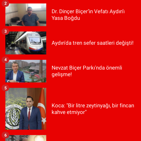
2
Dr. Dinçer Biçer’in Vefatı Aydın’ı
Yasa Boğdu
3
Aydın'da tren sefer saatleri değişti!
4
Nevzat Biçer Parkı'nda önemli
gelişme!
5
Koca: "Bir litre zeytinyağı, bir fincan
kahve etmiyor"
6