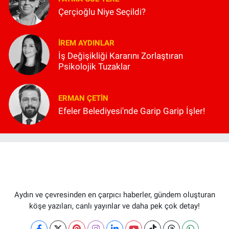
Çerçioğlu Niye Seçildi?
İREM AYDINLAR
İş Değişikliği Kararını Zorlaştıran
Psikolojik Tuzaklar
ERMAN ÇETIN
Efeler Belediyesi'nde Garip Garip İşler!
Aydın ve çevresinden en çarpıcı haberler, gündem oluşturan
köşe yazıları, canlı yayınlar ve daha pek çok detay!