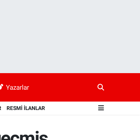
Yazarlar
R
RESMİ İLANLAR
geçmiş