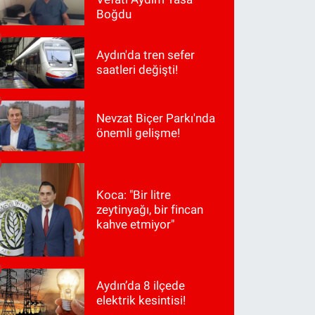
Boğdu
Aydın'da tren sefer
saatleri değişti!
Nevzat Biçer Parkı'nda
önemli gelişme!
Koca: "Bir litre
zeytinyağı, bir fincan
kahve etmiyor"
Aydın’da 8 ilçede
elektrik kesintisi!