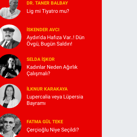
DR. TANER BALBAY
Lig mi Tiyatro mu?
İSKENDER AVCI
Aydın'da Hafıza Var..! Dün
Övgü, Bugün Saldırı!
SELDA İŞKOR
Kadınlar Neden Ağırlık
Çalışmalı?
İLKNUR KARAKAYA
Lupercalia veya Lüpersia
Bayramı
FATMA GÜL TEKE
Çerçioğlu Niye Seçildi?