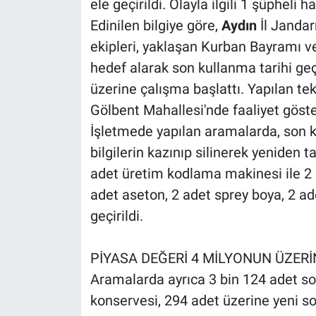
ele geçirildi. Olayla ilgili 1 şüpheli h
Edinilen bilgiye göre,
Aydın
İl Janda
ekipleri, yaklaşan Kurban Bayramı v
hedef alarak son kullanma tarihi geç
üzerine çalışma başlattı. Yapılan tek
Gölbent Mahallesi'nde faaliyet göst
İşletmede yapılan aramalarda, son k
bilgilerin kazınıp silinerek yeniden t
adet üretim kodlama makinesi ile 2 
adet aseton, 2 adet sprey boya, 2 ad
geçirildi.
PİYASA DEĞERİ 4 MİLYONUN ÜZER
Aramalarda ayrıca 3 bin 124 adet so
konservesi, 294 adet üzerine yeni s