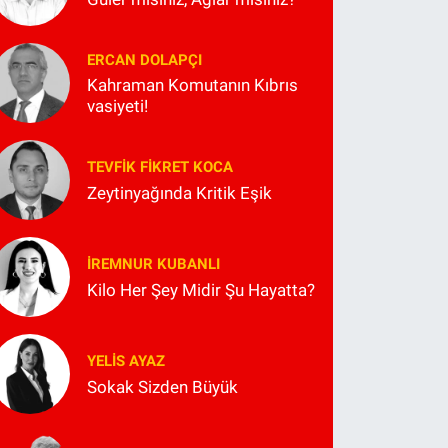
ERCAN DOLAPÇI
Kahraman Komutanın Kıbrıs
vasiyeti!
TEVFIK FIKRET KOCA
Zeytinyağında Kritik Eşik
İREMNUR KUBANLI
Kilo Her Şey Midir Şu Hayatta?
YELIS AYAZ
Sokak Sizden Büyük