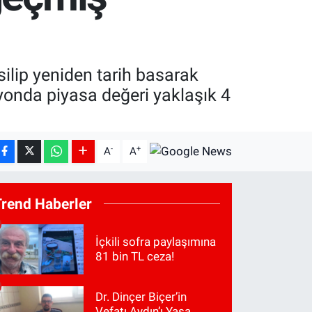
silip yeniden tarih basarak
yonda piyasa değeri yaklaşık 4
-
+
A
A
Trend Haberler
İçkili sofra paylaşımına
81 bin TL ceza!
Dr. Dinçer Biçer’in
Vefatı Aydın’ı Yasa