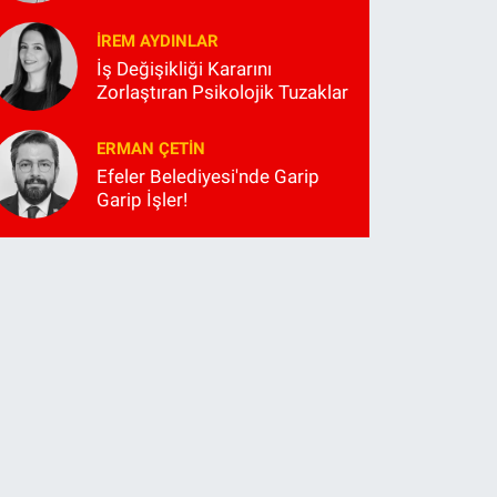
İREM AYDINLAR
İş Değişikliği Kararını
Zorlaştıran Psikolojik Tuzaklar
ERMAN ÇETIN
Efeler Belediyesi'nde Garip
Garip İşler!