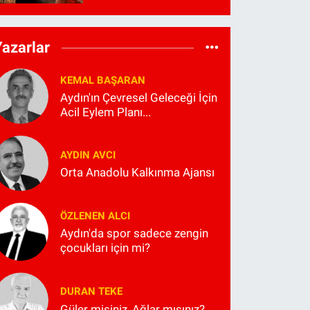
Yazarlar
KEMAL BAŞARAN
Aydın'ın Çevresel Geleceği İçin
Acil Eylem Planı...
AYDIN AVCI
Orta Anadolu Kalkınma Ajansı
ÖZLENEN ALCI
Aydın'da spor sadece zengin
çocukları için mi?
DURAN TEKE
Güler misiniz, Ağlar mısınız?