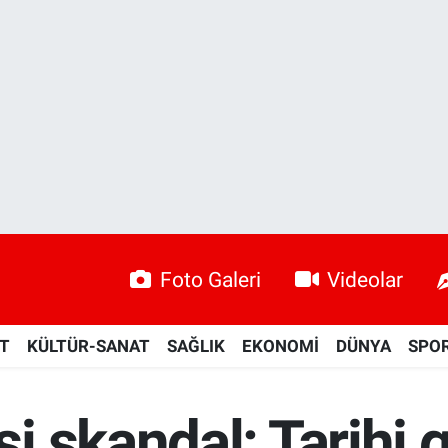
Foto Galeri
Videolar
ET
KÜLTÜR-SANAT
SAĞLIK
EKONOMİ
DÜNYA
SPO
i skandal: Tarihi 