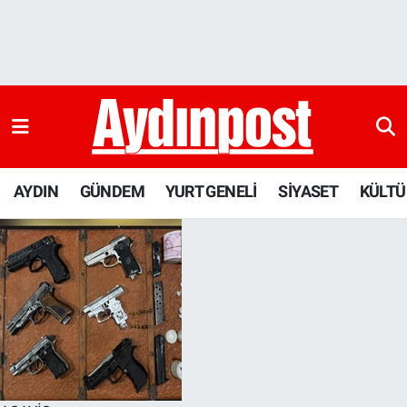
AYDIN
Aydın Nöbetçi Eczaneler
GÜNDEM
Aydın Hava Durumu
YURT GENELİ
Aydin Namaz Vakitleri
AYDIN
GÜNDEM
YURT GENELİ
SİYASET
KÜLTÜ
SİYASET
Aydın Trafik Yoğunluk Haritası
KÜLTÜR-SANAT
Süper Lig Puan Durumu ve Fikstür
SAĞLIK
Tüm Manşetler
EKONOMİ
Son Dakika Haberleri
DÜNYA
Haber Arşivi