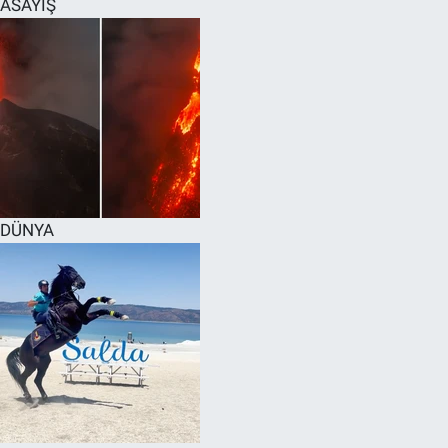
ASAYİŞ
SPOR
RESMİ İLANLAR
DÜNYA