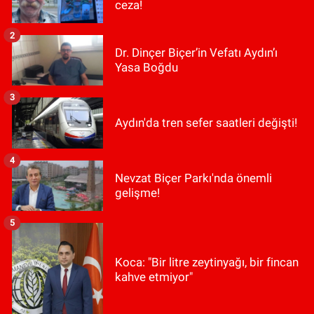
ceza!
2
Dr. Dinçer Biçer’in Vefatı Aydın’ı
Yasa Boğdu
3
Aydın'da tren sefer saatleri değişti!
4
Nevzat Biçer Parkı'nda önemli
gelişme!
5
Koca: "Bir litre zeytinyağı, bir fincan
kahve etmiyor"