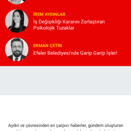
İREM AYDINLAR
İş Değişikliği Kararını Zorlaştıran
Psikolojik Tuzaklar
ERMAN ÇETIN
Efeler Belediyesi'nde Garip Garip İşler!
Aydın ve çevresinden en çarpıcı haberler, gündem oluşturan