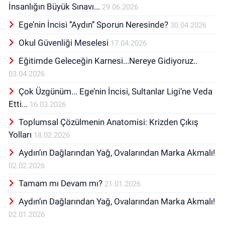
İnsanlığın Büyük Sınavı...
29.06.2026
Ege’nin İncisi ‘’Aydın’’ Sporun Neresinde?
30.04.2026
Okul Güvenliği Meselesi
17.04.2026
Eğitimde Geleceğin Karnesi...Nereye Gidiyoruz..
03.04.2026
Çok Üzgünüm... Ege’nin İncisi, Sultanlar Ligi’ne Veda
Etti...
16.03.2026
Toplumsal Çözülmenin Anatomisi: Krizden Çıkış
Yolları
18.02.2026
Aydın’ın Dağlarından Yağ, Ovalarından Marka Akmalı!
02.02.2026
Tamam mı Devam mı?
21.01.2026
Aydın’ın Dağlarından Yağ, Ovalarından Marka Akmalı!
02.01.2026