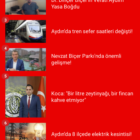
Dr. Dinçer Biçer’in Vefatı Aydın’ı
Yasa Boğdu
3
Aydın'da tren sefer saatleri değişti!
4
Nevzat Biçer Parkı'nda önemli
gelişme!
5
Koca: "Bir litre zeytinyağı, bir fincan
kahve etmiyor"
6
Aydın’da 8 ilçede elektrik kesintisi!