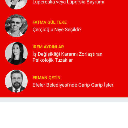
Lupercalia veya Lüpersia Bayramı
FATMA GÜL TEKE
Çerçioğlu Niye Seçildi?
İREM AYDINLAR
İş Değişikliği Kararını Zorlaştıran
Psikolojik Tuzaklar
ERMAN ÇETIN
Efeler Belediyesi'nde Garip Garip İşler!