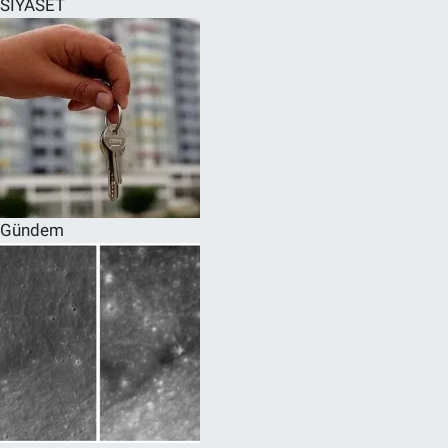
SİYASET
SPOR
RESMİ İLANLAR
Gündem