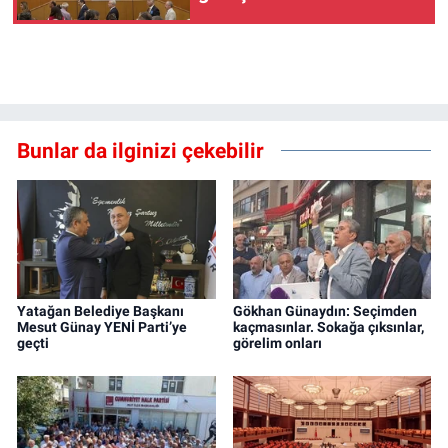
yayınlansın”
Bunlar da ilginizi çekebilir
Yatağan Belediye Başkanı
Gökhan Günaydın: Seçimden
Mesut Günay YENİ Parti’ye
kaçmasınlar. Sokağa çıksınlar,
geçti
görelim onları