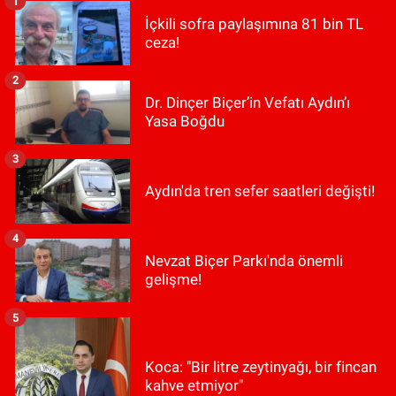
1
İçkili sofra paylaşımına 81 bin TL
ceza!
2
Dr. Dinçer Biçer’in Vefatı Aydın’ı
Yasa Boğdu
3
Aydın'da tren sefer saatleri değişti!
4
Nevzat Biçer Parkı'nda önemli
gelişme!
5
Koca: "Bir litre zeytinyağı, bir fincan
kahve etmiyor"