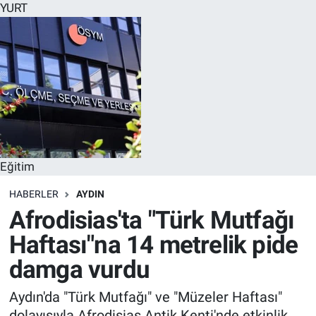
YURT
Eğitim
HABERLER
AYDIN
Afrodisias'ta "Türk Mutfağı
Haftası"na 14 metrelik pide
damga vurdu
Aydın'da "Türk Mutfağı" ve "Müzeler Haftası"
dolayısıyla Afrodisias Antik Kenti'nde etkinlik