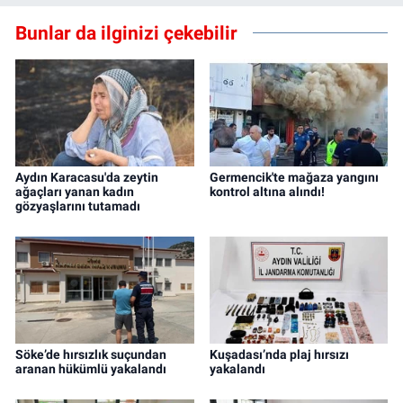
Bunlar da ilginizi çekebilir
Aydın Karacasu'da zeytin
Germencik'te mağaza yangını
ağaçları yanan kadın
kontrol altına alındı!
gözyaşlarını tutamadı
Söke’de hırsızlık suçundan
Kuşadası’nda plaj hırsızı
aranan hükümlü yakalandı
yakalandı