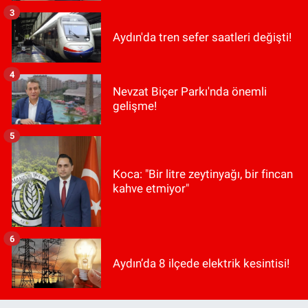
3
Aydın'da tren sefer saatleri değişti!
4
Nevzat Biçer Parkı'nda önemli
gelişme!
5
Koca: "Bir litre zeytinyağı, bir fincan
kahve etmiyor"
6
Aydın’da 8 ilçede elektrik kesintisi!