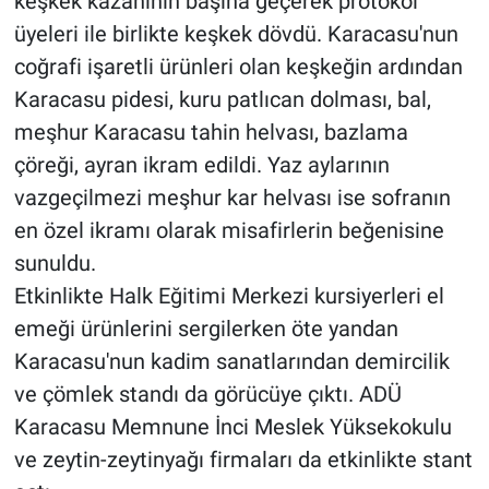
keşkek kazanının başına geçerek protokol
üyeleri ile birlikte keşkek dövdü. Karacasu'nun
coğrafi işaretli ürünleri olan keşkeğin ardından
Karacasu pidesi, kuru patlıcan dolması, bal,
meşhur Karacasu tahin helvası, bazlama
çöreği, ayran ikram edildi. Yaz aylarının
vazgeçilmezi meşhur kar helvası ise sofranın
en özel ikramı olarak misafirlerin beğenisine
sunuldu.
Etkinlikte Halk Eğitimi Merkezi kursiyerleri el
emeği ürünlerini sergilerken öte yandan
Karacasu'nun kadim sanatlarından demircilik
ve çömlek standı da görücüye çıktı. ADÜ
Karacasu Memnune İnci Meslek Yüksekokulu
ve zeytin-zeytinyağı firmaları da etkinlikte stant