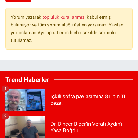
Yorum yazarak
topluluk kurallarımızı
kabul etmiş
bulunuyor ve tüm sorumluluğu üstleniyorsunuz. Yazılan
yorumlardan Aydinpost.com hiçbir şekilde sorumlu
tutulamaz.
Trend Haberler
1
İçkili sofra paylaşımına 81 bin TL
ceza!
2
Dr. Dinçer Biçer’in Vefatı Aydın’ı
Yasa Boğdu