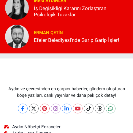
İREM AYDINLAR
İş Değişikliği Kararını Zorlaştıran
Psikolojik Tuzaklar
ERMAN ÇETIN
Efeler Belediyesi'nde Garip Garip İşler!
Aydın ve çevresinden en çarpıcı haberler, gündem oluşturan
köşe yazıları, canlı yayınlar ve daha pek çok detay!
Aydın Nöbetçi Eczaneler