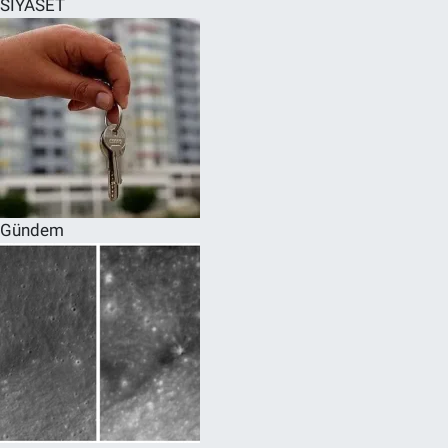
SİYASET
SPOR
RESMİ İLANLAR
Gündem